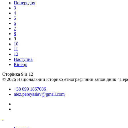
Попередня
3
4
5
6
7
8
9
10
11
12
Наступна
Кінець
Сторінка 9 із 12
© 2026 Національний історико-етнографічний заповідник "Пер
+38 099 1867086
niez.pereyaslav@gmail.com