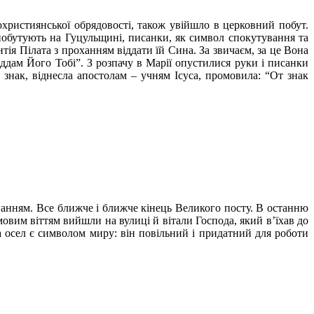
християнської обрядовості, також увійшло в церковний побут.
 побутують на Гуцульщині, писанки, як символ спокутування та
ія Пілата з проханням віддати їй Сина. За звичаєм, за це Вона
 віддам Його Тобі”. З розпачу в Марії опустилися руки і писанки
 знак, віднесла апостолам – учням Ісуса, промовила: “От знак
анням. Все ближче і ближче кінець Великого посту. В останню
мовим віттям вийшли на вулиці й вітали Господа, який в’їхав до
а осел є символом миру: він повільний і придатний для роботи