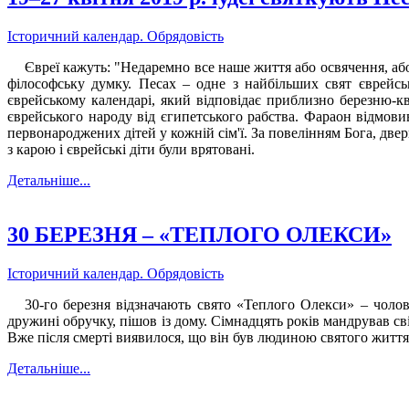
Історичний календар. Обрядовість
Євреї кажуть: "Недаремно все наше життя або освячення, аб
філософську думку. Песах – одне з найбільших свят єврейсь
єврейському календарі, який відповідає приблизно березню-кві
єврейського народу від єгипетського рабства. Фараон відмови
первонароджених дітей у кожній сім'ї. За повелінням Бога, две
з карою і єврейські діти були врятовані.
Детальніше...
30 БЕРЕЗНЯ – «ТЕПЛОГО ОЛЕКСИ»
Історичний календар. Обрядовість
30-го березня відзначають свято «Теплого Олекси» – чоло
дружині обручку, пішов із дому. Сімнадцять років мандрував св
Вже після смерті виявилося, що він був людиною святого життя
Детальніше...