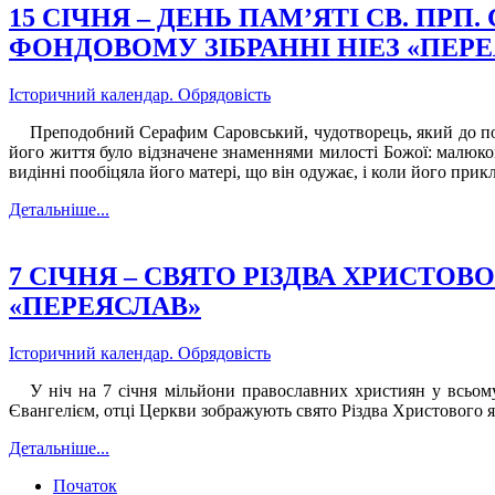
15 СІЧНЯ – ДЕНЬ ПАМ’ЯТІ СВ. ПР
ФОНДОВОМУ ЗІБРАННІ НІЕЗ «ПЕР
Історичний календар. Обрядовість
Преподобний Серафим Саровський, чудотворець, який до пос
його життя було відзначене знаменнями милості Божої: малюком
видінні пообіцяла його матері, що він одужає, і коли його прикл
Детальніше...
7 СІЧНЯ – СВЯТО РІЗДВА ХРИСТОВ
«ПЕРЕЯСЛАВ»
Історичний календар. Обрядовість
У ніч на 7 січня мільйони православних християн у всьому
Євангелієм, отці Церкви зображують свято Різдва Христового як
Детальніше...
Початок