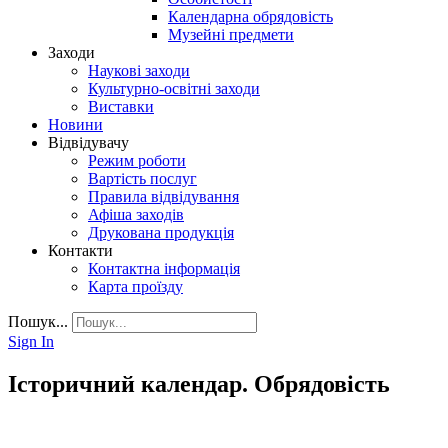
Календарна обрядовість
Музейні предмети
Заходи
Наукові заходи
Культурно-освітні заходи
Виставки
Новини
Відвідувачу
Режим роботи
Вартість послуг
Правила відвідування
Афіша заходів
Друкована продукція
Контакти
Контактна інформація
Карта проїзду
Пошук...
Sign In
Історичний календар. Обрядовість