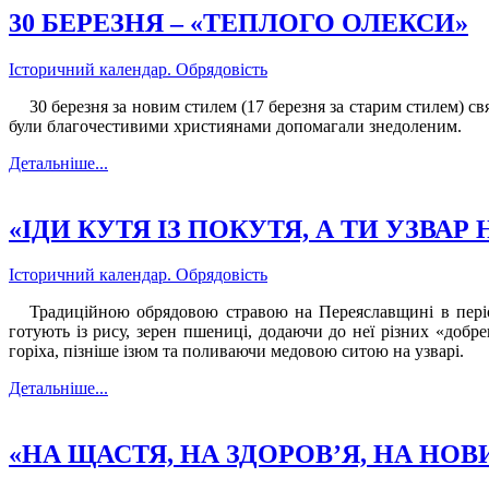
30 БЕРЕЗНЯ – «ТЕПЛОГО ОЛЕКСИ»
Історичний календар. Обрядовість
30 березня за новим стилем (17 березня за старим стилем) с
були благочестивими християнами допомагали знедоленим.
Детальніше...
«ІДИ КУТЯ ІЗ ПОКУТЯ, А ТИ УЗВАР 
Історичний календар. Обрядовість
Традиційною обрядовою стравою на Переяславщині в період
готують із рису, зерен пшениці, додаючи до неї різних «добр
горіха, пізніше ізюм та поливаючи медовою ситою на узварі.
Детальніше...
«НА ЩАСТЯ, НА ЗДОРОВ’Я, НА НОВИ