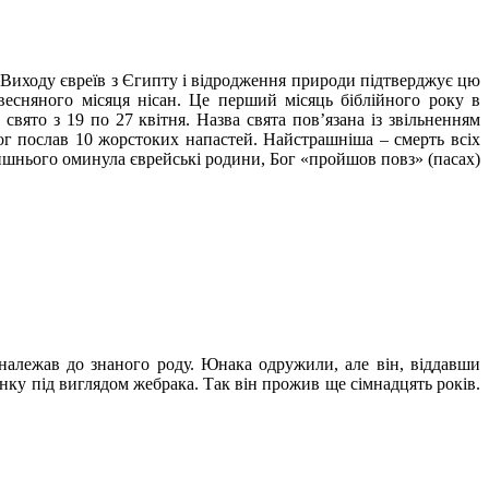
 Виходу євреїв з Єгипту і відродження природи підтверджує цю
весняного місяця нісан. Це перший місяць біблійного року в
свято з 19 по 27 квітня. Назва свята пов’язана із звільненням
Бог послав 10 жорстоких напастей. Найстрашніша – смерть всіх
евишнього оминула єврейські родини, Бог «пройшов повз» (пасах)
 належав до знаного роду. Юнака одружили, але він, віддавши
инку під виглядом жебрака. Так він прожив ще сімнадцять років.