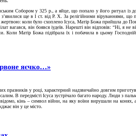
ень.
ким Собором у 325 р., а яйце, що попало у його ритуал із до
’явилися ще в І ст. від Р. Х. За релігійними віруваннями, що
 жертвою: коли було схоплено Ісуса, Матір Божа прийшла до Понт
лат вагався, він боявся іудеїв. Нарешті він відповів: “Ні, я не
и. Коли Матір Божа підібрала їх і побачила в цьому Господній
ервоне яєчко…»
их празників у році, характерний надзвичайно довгим приготув
алим. В передмісті Ісуса зустрічало багато народу. Люди з паль
відомо, кінь – символ війни, на яку воїни вирушали на конях, 
джає він у це місто.
сах