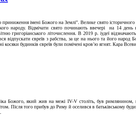
о приниження імені Божого на Землі". Велике свято історичного
кого народу. Відмічати свято починають ввечері на 14 день 
тню григоріанського літочислення. В 2019 р. іудеї відзначають 
вся відпускати євреїв з рабства, за це на нього та його народ 
рні косяки будинків євреїв були помічені кров’ю ягнят. Кара Вс
віка Божого, який жив на межі ІV-V століть, був римлянином,
ітом. Після того прибув до Риму й оселився в батьківському буд
.