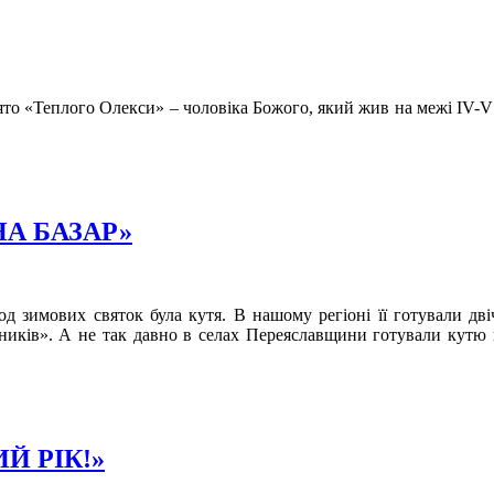
вято «Теплого Олекси» – чоловіка Божого, який жив на межі ІV-V
НА БАЗАР»
 зимових святок була кутя. В нашому регіоні її готували дві
еників». А не так давно в селах Переяславщини готували кутю 
Й РІК!»