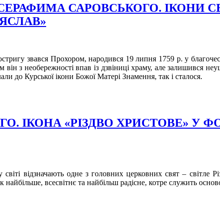
П. СЕРАФИМА САРОВСЬКОГО. ІКОНИ 
ЕЯСЛАВ»
тригу звався Прохором, народився 19 липня 1759 р. у благочест
 він з необережності впав із дзвіниці храму, але залишився неу
али до Курської ікони Божої Матері Знамення, так і сталося.
ОГО. ІКОНА «РІЗДВО ХРИСТОВЕ» У 
 світі відзначають одне з головних церковних свят – світле Рі
 найбільше, всесвітнє та найбільш радісне, котре служить основ