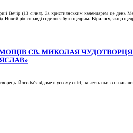
ий Вечір (13 січня). За християнським календарем це день Ме
д Новий рік справді годилося бути щедрим. Вірилося, якщо щедро
Я МОЩІВ СВ. МИКОЛАЯ ЧУДОТВОРЦЯ
ЕЯСЛАВ»
орець. Його ім’я відоме в усьому світі, на честь нього називал