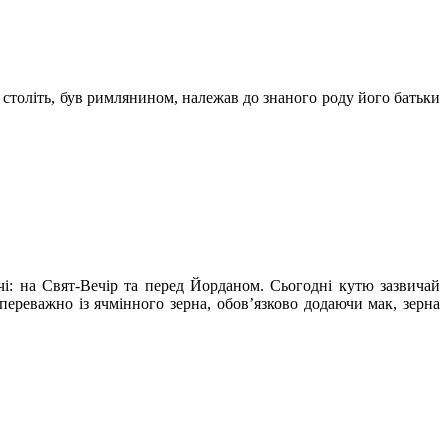
 століть, був римлянином, належав до знаного роду його батьки
чі: на Свят-Вечір та перед Йорданом. Сьогодні кутю зазвичай
переважно із ячмінного зерна, обов’язково додаючи мак, зерна