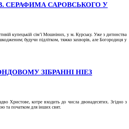
СВ. СЕРАФИМА САРОВСЬКОГО У
ивій купецькій сім’ї Мошніних, у м. Курську. Уже з дитинства
шкодженим; будучи підлітком, тяжко захворів, але Богородиця у
ФОНДОВОМУ ЗІБРАННІ НІЕЗ
здво Христове, котре входить до числа двонадесятих. Згідно з
ою та початком для інших свят.