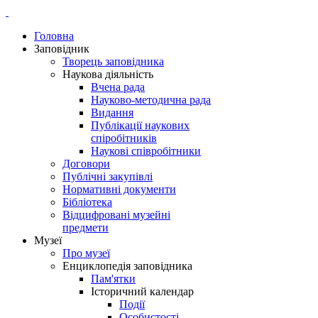
Головна
Заповідник
Творець заповідника
Наукова діяльність
Вчена рада
Науково-методична рада
Видання
Публікації наукових
спіробітників
Наукові співробітники
Договори
Публічні закупівлі
Нормативні документи
Бібліотека
Відцифровані музейні
предмети
Музеї
Про музеї
Енциклопедія заповідника
Пам'ятки
Історичний календар
Події
Особистості