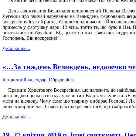
28 квітня весь православний світ відзначає Пасху або Великд
День святкування Великодня встановлений Першим Вселенсь
Легенди про звичай дарування на Великдень фарбованих яєць з
воскресіння Ісуса Христа, з’явилися одночасно з Його великою
принесла у фартушку дари: 12 яєць, тобто те, що було в Неї. Пі
покотилися по бруківці. Від цього на них з’явилися подряпин
Господень, Він воскресне!”.
Детальніше...
«…За тиждень Великдень, недалечко ч
Історичний календар. Обрядовість
Празник Христового Воскресіння, що належить до найбільш
його неділю церква святкує урочистий Вхід Ісуса Христа в Єрус
міста на віслюку. Чому саме цю тварину вибирає Господь? Як 
лише в мирний час. Спаситель підкреслює цим, що з миром в’їж
Детальніше...
19–27 квітня 2019 р. іудеї святкують Пе