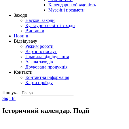
Календарна обрядовість
Музейні предмети
Заходи
Наукові заходи
Культурно-освітні заходи
Виставки
Новини
Відвідувачу
Режим роботи
Вартість послуг
Правила відвідування
Афіша заходів
Друкована продукція
Контакти
Контактна інформація
Карта проїзду
Пошук...
Sign In
Історичний календар. Події