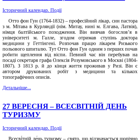
Історичний календар. Події
Отто фон Гун (1764-1832) – професійний лікар, син пастора
з м. Мітава в Курляндії (нім. Митау, нині м. Елгава, Латвія),
німця балтійського походження. Він вивчав богослов’я в
університеті м. Галле, згодом отримав ступінь доктора
медицини у Геттінгені. Розпочав працю лікарем Ризького
польового шпиталю. Тут Отто фон Гун одним з перших почав
робити щеплення від віспи. Певний час він перебував на
посаді секретаря графа Олексія Розумовського в Москві (1804-
1807). З 1813 р. й до кінця життя проживав у Ризі. Він є
автором друкованих робіт з медицини та кількох
топографічних описів.
Детальніше...
27 ВЕРЕСНЯ – ВСЕСВІТНІЙ ДЕНЬ
ТУРИЗМУ
Історичний календар. Події
Всесві́тній де́нь туризму – свято, що відзначається щорічно