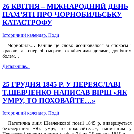
26 КВІТНЯ – МІЖНАРОДНИЙ ДЕНЬ
ПАМ’ЯТІ ПРО ЧОРНОБИЛЬСЬКУ
КАТАСТРОФУ
Історичний календар. Події
Чорнобиль… Раніше це слово асоціювалося зі спокоєм і
красою, а тепер зі смертю, скаліченими долями, довічним
болем…
Детальніше...
25 ГРУДНЯ 1845 Р. У ПЕРЕЯСЛАВІ
Т.ШЕВЧЕНКО НАПИСАВ ВІРШ «ЯК
УМРУ, ТО ПОХОВАЙТЕ…»
Історичний календар. Події
Патетична лінія Шевченкової поезії 1845 р. вивершується
безсмертним «Як умру, то поховайте…», написаним у
Переяславі хворим поетом у ніч з 24 на 25 грудня 1845 р., –