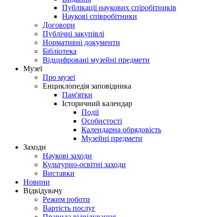
Публікації наукових спіробітників
Наукові співробітники
Договори
Публічні закупівлі
Нормативні документи
Бібліотека
Відцифровані музейні предмети
Музеї
Про музеї
Енциклопедія заповідника
Пам'ятки
Історичний календар
Події
Особистості
Календарна обрядовість
Музейні предмети
Заходи
Наукові заходи
Культурно-освітні заходи
Виставки
Новини
Відвідувачу
Режим роботи
Вартість послуг
Правила відвідування