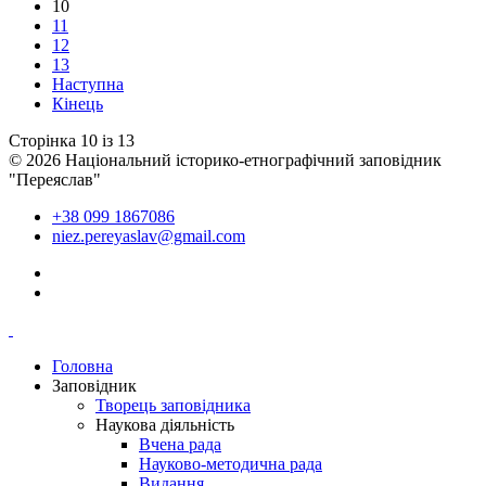
10
11
12
13
Наступна
Кінець
Сторінка 10 із 13
© 2026 Національний історико-етнографічний заповідник
"Переяслав"
+38 099 1867086
niez.pereyaslav@gmail.com
Головна
Заповідник
Творець заповідника
Наукова діяльність
Вчена рада
Науково-методична рада
Видання