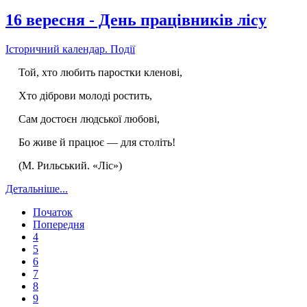
16 вересня - День працівників лісу
Історичний календар. Події
Той, хто любить паростки кленові,
Хто діброви молоді ростить,
Сам достоєн людської любові,
Бо живе й працює — для століть!
(М. Рильський. «Ліс»)
Детальніше...
Початок
Попередня
4
5
6
7
8
9