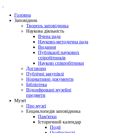
Головна
Заповідник
Творець заповідника
Наукова діяльність
Вчена рада
Науково-методична рада
Видання
Публікації наукових
спіробітників
Наукові співробітники
Договори
Публічні закупівлі
Нормативні документи
Бібліотека
Відцифровані музейні
предмети
Музеї
Про музеї
Енциклопедія заповідника
Пам'ятки
Історичний календар
Події
Особистості