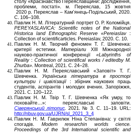
столу
«Краєзнавство Переяславщини: дослідження,
проблеми, постаті». м. Переяслав, 15 жовтня
2020 р. Переяслав – Кам’янець-Подільський, 2020.
С. 106–108.
Павлик Н. М. Літературний портрет О. Р. Коломійця.
PEREYASLAV
І
CA: Scientific
notes
of
the
National
Historica
land
Ethnographic
Reserve «Pere
і
aslav
:
Collection of scientificarticles. Pereіaslav, 2020. С. 10.
Павлик Н. М. Творчий феномен Т. Г. Шевченка:
критерії естетики.
М
атеріали
XІІІ Міжнародної
науково-практичної конференції
«Labyrinths
of
Reality
:
Collection
of
scientifical
works / editedby M.
Zhurba»
. Montreal, 2021. С. 24–28.
Павлик Н. М. Переяславський «Заповіт» Т. Г.
Шевченка.
Українська література в просторі
культури і цивілізації
: збірник наукових праць
студентів, аспірантів і молодих вчених. Запоріжжя,
2021. С. 120–122.
Павлик Н. М. Твір Т. Г. Шевченка «Як умру, то
поховайте…»: переяславські заповіти.
Сіверянський літопис
.
2021. № 3. С. 11–19. URL:
http://nbuv.gov.ua/UJRN/sl_2021_3_4
Павлик Н. М. Гаврилюк Ніна Степанівна: у світлі
спогадів.
Modern
researchin
worlds
cience
.
Proceedings
of
the
3
rd
International
scientific and