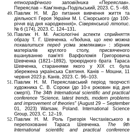
етнографічного заповідника «Переяслав»
.
Переяслав – Кам’янець-Подільський, 2023. С. 5 –68.
Павлик Н. М. До питання вивчення життя та
діяльності Героя України М. І. Сікорського (до 100-
річчя від дня народження)».
Сіверянський літопис
.
№ 6 (174), 2023. С. 124–131
.
Павлик Н. М. Аксіологічні аспекти сприйняття
образу Т. Г. Шевченка.
«Людина, що нею можна
похвалитися перед усіма земляками»
: збірник
матеріалів круглого столу, присвяченого
вшануванню пам'яті Варфоломія Григоровича
Шевченка (1821–1892), троюрідного брата Тараса
Шевченка, стараннями якого у ХІХ ст. була
збережена українська Святиня. Канів – Мошни, 11
червня 2023 р. Канів, 2023. С. 96–103.
Павлик Н. М. Переяславський період творчості
художника С. В. Сороки (до 10-х роковин від дня
смерті).
The 34th International scientific and practical
conference “Science, latest trends, modern problems
and improvement of theories”
(August 29 – September
01, 2023) Warsaw, Poland. International Science
Group, 2023. С. 12–19.
Павлик Н. М. Роль Григорія Честахівського в
перепохованні Тараса Шевченка.
The 9th
International scientific and practical conference