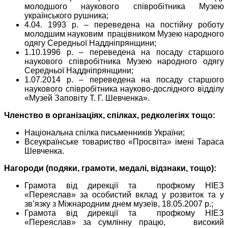
молодшого наукового співробітника Музею
українського рушника;
4.04. 1993 р. – переведена на постійну роботу
молодшим науковим працівником Музею народного
одягу Середньої Наддніпрянщини;
1.10.1996 р. – переведена на посаду старшого
наукового співробітника Музею народного одягу
Середньої Наддніпрянщини;
1.07.2014 р. – переведена на посаду старшого
наукового співробітника науково-дослідного відділу
«Музей Заповіту Т. Г. Шевченка».
Членство в організаціях, спілках, редколегіях тощо:
Національна спілка письменників України;
Всеукраїнське товариство «Просвіта» імені Тараса
Шевченка.
Нагороди (подяки, грамоти, медалі, відзнаки, тощо):
Грамота від дирекції та профкому НІЕЗ
«Переяслав» за особистий вклад у розвиток та у
зв’язку з Міжнародним днем музеїв, 18.05.2007 р.;
Грамота від дирекції та профкому НІЕЗ
«Переяслав» за сумлінну працю, високий