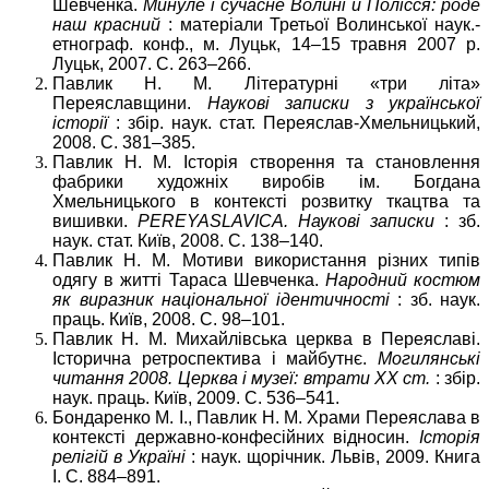
Шевченка.
Минуле і сучасне Волині й Полісся: роде
наш красний
: матеріали Третьої Волинської наук.-
етнограф. конф., м. Луцьк, 14–15 травня 2007 р.
Луцьк, 2007. С. 263–266.
Павлик Н. М. Літературні «три літа»
Переяславщини.
Наукові записки з української
історії
: збір. наук. стат. Переяслав-Хмельницький,
2008. С. 381–385.
Павлик Н. М. Історія створення та становлення
фабрики художніх виробів ім. Богдана
Хмельницького в контексті розвитку ткацтва та
вишивки.
PEREYASLAVICA
. Наукові записки
: зб.
наук. стат. Київ, 2008. С. 138–140.
Павлик Н. М. Мотиви використання різних типів
одягу в житті Тараса Шевченка.
Народний костюм
як виразник національної ідентичності
: зб. наук.
праць. Київ, 2008. С. 98–101.
Павлик Н. М. Михайлівська церква в Переяславі.
Історична ретроспектива і майбутнє.
Могилянські
читання 2008. Церква і музеї: втрати XX ст.
: збір.
наук. праць. Київ, 2009. С. 536–541.
Бондаренко М. І., Павлик Н. М. Храми Переяслава в
контексті державно-конфесійних відносин.
Історія
релігій в Україні
: наук. щорічник. Львів, 2009. Книга
І. С. 884–891.