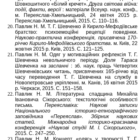
Шовкошитного «Білий кречет».
Друга світова війна:
події, факти, версії
: матеріали Всеукр. наук. конф.,
м. Переяслав-Хмельницький, 24 квітня 2015 р.
Переяслав-Хмельницький, 2015. С. 110–116.
Павлик Н. М. Т. Г. Шевченко й Кирило-Мефодіївське
братство: психоемоційні рецепції поведінки.
Науково-практична конференція, присвячена 170-
річчю Кирило-Мефодіївського братства
. м. Київ, 22
жовтня 2015 р. Київ, 2015. С. 121–125.
Павлик Н. М. Одяг у мотиваційних рефлексія Т. Г.
Шевченка невольничого періоду.
Доля Тараса
Шевченка на засланні
: зб. наук. праць Четвертих
Шевченківських читань, присвячених 165-річчю від
часу переведення Т. Г. Шевченка на службу в
Новопетровське укріпленні. м. Канів, 16 квітня 2015
р. Черкаси, 2015. С. 151–158.
Павлик Н. М. Літературна спадщина Михайла
Івановича Сікорського: текстологічні особливості
письма.
Переяславіка: Наукові записки
Національного історико-етнографічного
заповідника «Переяслав». Збірник наукових
статей. Міжнародна історико-краєзнавча
конференція «Наукові студії М. І. Сікорського»,
2015. С. 247–250.
Павлик Н. М. Концепт «одяг» у творчості Т. Г.