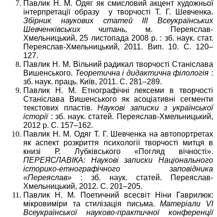
Павлик Н. М. Одяг як смисловий акцент художньої
інтерпретації образу у творчості Т. Г. Шевченка.
Збірник наукових статей ІІІ Всеукраїнських
Шевченківських читань,
м. Переяслав-
Хмельницький, 25 листопада 2008 р. : зб. наук. стат.
Переяслав-Хмельницький, 2011. Вип. 10. С. 120–
127.
Павлик Н. М. Вільний радикал творчості Станіслава
Вишенського.
Теоретична і дидактична філологія
:
зб. наук. праць. Київ, 2011. С. 281–289.
Павлик Н. М. Етнографічні лексеми в творчості
Станіслава Вишенського як асоціативні сегменти
текстових пластів.
Наукові записки з української
історії
: зб. наук. статей. Переяслав-Хмельницький,
2012 р. С. 157–162.
Павлик Н. М. Одяг Т. Г. Шевченка на автопортретах
як аспект розкриття психології творчості митця в
книзі Р. Лубківського «Погляд вічності».
ПЕРЕЯСЛАВІКА: Наукові записки Національного
історико-етнографічного заповідника
«Переяслав»
: зб. наук. статей. Переяслав-
Хмельницький, 2012. С. 201–205.
Павлик Н. М. Поетичний всесвіт Ніни Гаврилюк:
мікровиміри та стилізація письма.
Матеріали
V
І
Всеукраїнської науково-практичної конференції