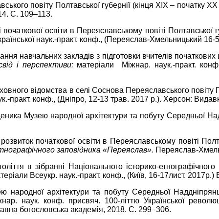
кого повіту Полтавської губернії (кінця ХІХ – початку ХХ 
14. С. 109–113.
очаткової освіти в Переяславському повіті Полтавської губ
раїнської наук.-практ. конф., (Переяслав-Хмельницький 16-5. к
ння навчальних закладів з підготовки вчителів початкових ш
свід і перспективи:
матеріали Міжнар. наук.-практ. конф
духовного відомства в селі Соснова Переяславського повіту 
ук.-практ. конф., (Дніпро, 12-13 трав. 2017 р.). Херсон: Вида
вященика Музею народної архітектури та побуту Середньої 
озвиток початкової освіти в Переяславському повіті Полта
етнографічного заповідника «Переяслав».
Переяслав-Хмельн
оліття в зібранні Національного історико-етнографічног
атеріали Всеукр. наук.-практ. конф., (Київ, 16-17лист. 2017р
ю народної архітектури та побуту Середньої Наддніпрян
жнар. наук. конф. присвяч. 100-літтю Української револю
славна богословська академія, 2018. С. 299–306.