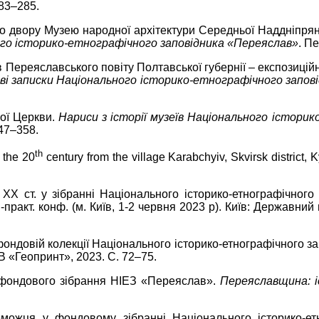
283–285.
го двору Музею народної архітектури Середньої Наддніпря
ого історико-етнографічного заповідника «Переяслав»
. П
ків Переяславського повіту Полтавської губернії – експозиці
ові записки Національного історико-етнографічного запов
ної Церкви.
Нариси з історії музеїв Національного істори
47–358.
th
 the 20
century from the village Karabchyiv, Skvirsk district,
 ХХ ст. у зібранні Національного історико-етнографічног
.-практ. конф. (м. Київ, 1-2 червня 2023 р). Київ: Державни
фондовій колекції Національного історико-етнографічного 
ТОВ «Геопринт», 2023. С. 72–75.
з фондового зібрання НІЕЗ «Переяслав».
Переяславщина: і
еможця у фондовому зібранні Національного історико-е