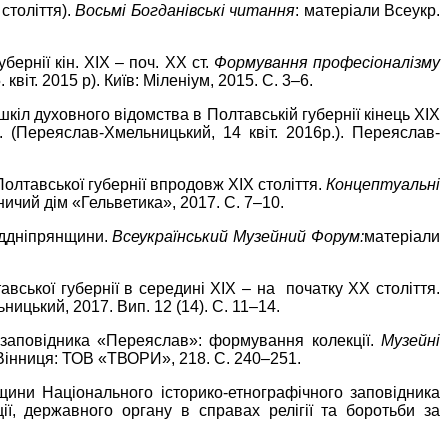
століття).
Восьмі Богданівські читання
: матеріали Всеукр.
ернії кін. ХІХ – поч. ХХ ст.
Формування професіоналізму
віт. 2015 р). Київ: Міленіум, 2015. С. 3–6.
кіл духовного відомства в Полтавській губернії кінець ХІХ
. (Переяслав-Хмельницький, 14 квіт. 2016р.). Переяслав-
Полтавської губернії впродовж ХІХ століття.
Концептуальні
вничий дім «Гельветика», 2017. С. 7–10.
Наддніпрянщини.
Всеукраїнський Музейний Форум:
матеріали
вської губернії в середині ХІХ – на початку ХХ століття.
ицький, 2017. Вип. 12 (14). C. 11–14.
о заповідника «Переяслав»: формування колекції.
Музейні
.) Вінниця: ТОВ «ТВОРИ», 218. С. 240–251.
щини Національного історико-етнографічного заповідника
ції, державного органу в справах релігії та боротьби за