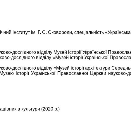
ічний інститут ім. Г. С. Сковороди, спеціальність «Укр
уково-дослідного відділу Музей історії Української Правос
ково-дослідного відділу «Музей історії Української Правос
уково-дослідного відділу «Музей історії архітектури Середн
Музею історії Української Православної Церкви науково-д
ацівників культури (2020 р.)