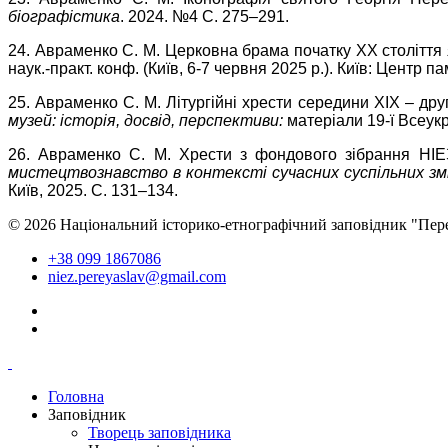
біографістика
. 2024. №4 С. 275–291.
24. Авраменко С. М. Церковна брама початку ХХ століття 
наук.-практ. конф. (Київ, 6-7 червня 2025 р.). Київ: Центр 
25. Авраменко С. М. Літургійні хрести середини XIX – др
музей: історія, досвід, перспективи:
матеріали 19-ї Всеукр
26. Авраменко С. М. Хрести з фондового зібрання НІЕЗ
мистецтвознавство в контексті сучасних суспільних зм
Київ, 2025. С. 131–134.
© 2026 Національний історико-етнографічний заповідник "Пер
+38 099 1867086
niez.pereyaslav@gmail.com
Головна
Заповідник
Творець заповідника