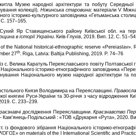
житла Музею народної архітектури та побуту Середньої 
ування колекції).
Ніжинська старовина:
матеріали V Міжна
ьного історико-культурного заповідника «Гетьманська столиця
 С. 157–165.
Сухий Яр Ставищенського району Київської обл. на тер
рщина в історії України.
Київ-Глухів, 2019. Вип. 12. С. 51–54
 of the National historical-ethnographic reserve «Рereiaslav».
th
ember 27
. Riga, Latvia: Baltija Publishing, 2019. P. 74–76
з с. Велика Каратуль Переяславського повіту Полтавської гу
т. Національного історико-етнографічного заповідника «Пер
снування Національного музею народної архітектури та поб
постольного Князя Володимира на Переяславщині.
Православ
ої княгині Руси-України та 30-річчя з часу відродження Киї
2019. С. 233–239.
 краєзнавчі дослідження Переяславщини.
Краєзнавство Пер
– Кам’янець-Подільський : «ТОВ «Друкарня «Рута», 2020. Вип
Х ст. із фондового зібрання Національного історико-етногр
«ΛΌГOΣ» on materials of the I International Scientific and Pract