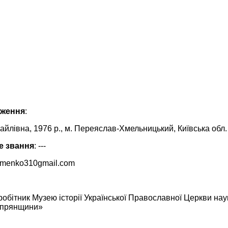
одження
:
йлівна, 1976 р., м. Переяслав-Хмельницький, Київська обл.
е звання
: ---
ramenko310gmail.com
бітник Музею історії Української Православної Церкви нау
іпрянщини»