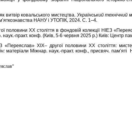
як витвір ковальського мистецтва.
Український технічний м
пам’яткознавства НАНУ і УТОПІК, 2024. С. 1–4.
угої половини XX століття в фондовій колекції НІЕЗ «Перея
. наук.-практ. конф. (Київ, 5-6 червня 2025 р.) Київ: Центр 
 «Переяслав» ХІХ– другої половини ХХ століття: мисте
ін:
матеріали Міжнар. наук.-практ. конф., присвяч. пам’яті
еяслав"