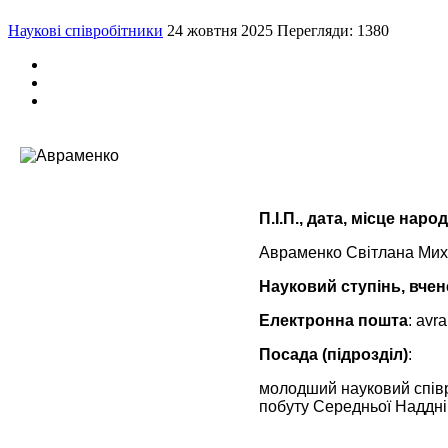
Наукові співробітники
24 жовтня 2025
Перегляди: 1380
П.І.П., дата, місце нар
Авраменко Світлана Миха
Науковий ступінь, вчен
Електронна пошта
: аv
Посада (підрозділ)
:
молодший науковий співро
побуту Середньої Наддн