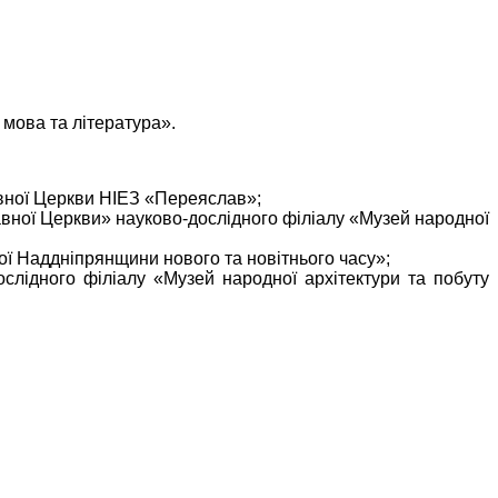
аїнська мова та література».
лавної Церкви НІЕЗ «Переяслав»;
лавної Церкви» науково-дослідного філіалу «Музей народної
ьої Наддніпрянщини нового та новітнього часу»;
ослідного філіалу «Музей народної архітектури та побуту