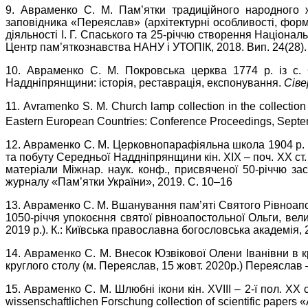
9. Авраменко С. М. Пам’ятки традиційного народного 
заповідника «Переяслав» (архітектурні особливості, форм
діяльності І. Г. Спаського та 25-річчю створення Націонал
Центр пам’яткознавства НАНУ і УТОПІК, 2018. Вип. 24(28).
10. Авраменко С. М. Покровська церква 1774 р. із с. 
Наддніпрянщини: історія, реставрація, експонування.
Сіве
11. Аvramenko S. M. Church lamp collection in the collection
Eastern European Countries: Conference Proceedings, Sept
12. Авраменко С. М. Церковнопарафіяльна школа 1904 р. і
та побуту Середньої Наддніпрянщини кін. ХІХ – поч. ХХ с
матеріали Міжнар. наук. конф., присвяченої 50-річчю за
журналу «Пам’ятки України», 2019. С. 10–16
13. Авраменко С. М. Вшанування пам’яті Святого Рівноа
1050-річчя упокоєння святої рівноапостольної Ольги, велик
2019 р.). К.: Київська православна богословська академія, 
14. Авраменко С. М. Внесок Юзвікової Олени Іванівни в
круглого столу (м. Переяслав, 15 жовт. 2020р.) Переяслав 
15. Авраменко С. М. Шлюбні ікони кін. ХVIIІ – 2-ї пол. Х
wissenschaftlichen Forschung collection of scientific papers 