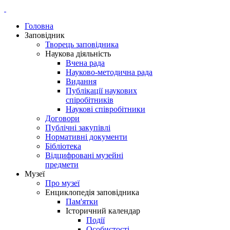
Головна
Заповідник
Творець заповідника
Наукова діяльність
Вчена рада
Науково-методична рада
Видання
Публікації наукових
спіробітників
Наукові співробітники
Договори
Публічні закупівлі
Нормативні документи
Бібліотека
Відцифровані музейні
предмети
Музеї
Про музеї
Енциклопедія заповідника
Пам'ятки
Історичний календар
Події
Особистості