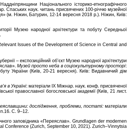
Наддніпрянщини Національного історико-етнографічного
р. Спаських наук. читань присвячених 100-річчю музейної
» (м. Ніжин, Батурин, 12-14 вересня 2018 р.). Ніжин, Київ:
иторії Музею народної архітектури та побуту Середньої
.
 Relevant Issues of the Development of Science in Central and
бернії – експозиційний об’єкт Музею народної архітектури
еяслав».
Музей просто неба в соціокультурному просторі
:
уту України (Київ, 20-21 вересня). Київ: Видавничий дім
’я в Україні
: матеріали ІХ Міжнар. наук. конф. присвяченої
вської православної богословської академії (Київ, 21 лист.
еяславщини: дослідження, проблеми, постаті:
матеріали
.16. С. 9–12.
афічного заповідника «Переяслав». Grundlagen der modernen
ical Conference (Zurich, September 10, 2021). Zurich–Vinnytsia