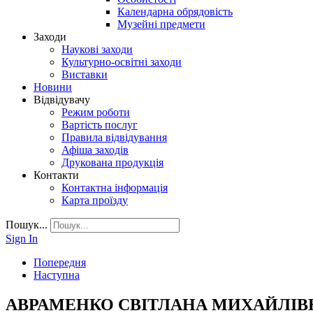
Календарна обрядовість
Музейні предмети
Заходи
Наукові заходи
Культурно-освітні заходи
Виставки
Новини
Відвідувачу
Режим роботи
Вартість послуг
Правила відвідування
Афіша заходів
Друкована продукція
Контакти
Контактна інформація
Карта проїзду
Пошук...
Sign In
Попередня
Наступна
АВРАМЕНКО СВІТЛАНА МИХАЙЛІВ