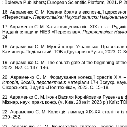
: Boleswa Publishers; European Scientific Platform, 2021. Р. 
16. Авраменко С. М. Кована брама в експозиції церковно
«Переяслав».
Переяславіка: Наукові записки Національн
17. Авраменко С. М. Хата священика кін. ХІХ ст. з с. Рудя
Наддніпрянщини НІЕЗ «Переяслав».
Переяславіка: Наук
24.
18. Авраменко С. М. Музей історії Української Православ
Кам’янець-Подільський: ТОВ «Друкарня «Рута», 2023. С. 3
19. Авраменко С. М. The church gate at the beginning of the
2023. №2. С. 137–146.
20. Авраменко С. М. Формування колекції хрестів ХІХ –
історія, досвід, перспективи
: матеріали 17-ї Всеукр. наук
Сікорського, Вид-во «Політехніка», 2023. С. 15–18.
21. Авраменко С. М. Ікони Василя Корнійовича Руденка в 
Міжнар. наук. практ. конф. (м. Київ, 28 квіт. 2023 р.) Київ: 
22. Авраменко С. М. Колекція лампад ХІХ-ХХ століття і
239–252.
23. Авраменко С. М. Іконографія святого Георгія Пер