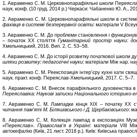
1. Авраменко С. М. Церковнопарафіяльні школи Переяславсь
наук. конф. (10 груд. 2014 р.) Черкаси: Чабаненко Ю. А., 20
2. Авраменко С. М. Церковнопарафіяльні школи в системі п
фахівця в системі безперервної освіти
: матеріали V Всеук
3. Авраменко С. М. До проблеми становлення і функціонува
– початок ХХ століття
Гуманітарний простір науки: до
Хмельницький, 2016. Вип. 2. С. 53–58.
4. Авраменко С. М. До історії розвитку початкової школи 
шляхи розвитку: педагогічні науки
: матеріали Між нар. на
5. Авраменко С. М. Реекспозиція інтер’єру кухні хати с
наук. практ. конф. Переяслав-Хмельницький, 2017. С. 5–7.
6. Авраменко С. М. Внесок парафіяльного духовенства в р
Переяславіка: Наукові записки Національного історико-
7. Авраменко С. М. Лампадки кінця ХІХ – початку ХХ ст
читання пам’яті М. Біляшівського і Д. Щербаківського
: м
8. Авраменко С. М. Колекція лампад в експозиціях Музе
«Переяслав».
Православ’я в Україні
: матеріали VІІІ Мі
автокефалію (Київ, 21 лист. 2018 р.). Київ: Київська право