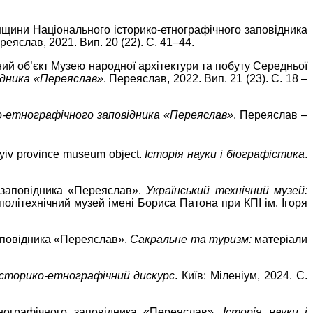
нщини Національного історико-етнографічного заповідника
ереяслав, 2021. Вип. 20 (22). С. 41–44.
йний об’єкт Музею народної архітектури та побуту Середньої
ідника «Переяслав»
. Переяслав, 2022. Вип. 21 (23). С. 18 –
ко-етнографічного заповідника «Переяслав»
. Переяслав –
 Kyiv province museum object.
Історія науки і біографістика
.
о заповідника «Переяслав».
Український технічний музей:
й політехнічний музей імені Бориса Патона при КПІ ім. Ігоря
заповідника «Переяслав».
Сакральне та туризм:
матеріали
сторико-етнографічний дискурс
. Київ: Міленіум, 2024. С.
тнографічного заповідника «Переяслав».
Історія науки і