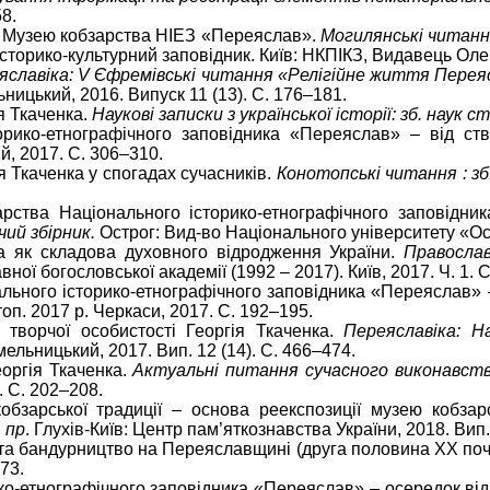
8.
сть Музею кобзарства НІЕЗ «Переяслав».
Могилянські читання 
торико-культурний заповідник. Київ: НКПІКЗ, Видавець Олег
славіка: V Єфремівські читання «Релігійне життя Переясла
ницький, 2016. Випуск 11 (13). С. 176–181.
я Ткаченка.
Наукові записки з української історії: зб. наук ст
орико-етнографічного заповідника «Переяслав» – від ст
, 2017. С. 306–310.
я Ткаченка у спогадах сучасників.
Конотопські читання : зб.
зарства Національного історико-етнографічного заповідн
чий збірник.
Острог: Вид-во Національного університету «Ост
ва як складова духовного відродження України.
Православ
ої богословської академії (1992 – 2017). Київ, 2017. Ч. 1. С
ального історико-етнографічного заповідника «Переяслав» –
топ. 2017 р. Черкаси, 2017. С. 192–195.
творчої особистості Георгія Ткаченка.
Переяславіка: Н
ельницький, 2017. Вип. 12 (14). С. 466–474.
еоргія Ткаченка.
Актуальні питання сучасного виконавст
8. С. 202–208.
обзарської традиції – основа реекспозиції музею кобзар
. пр
. Глухів-Київ: Центр пам’яткознавства України, 2018. Вип.
о та бандурництво на Переяславщині (друга половина ХХ поча
73.
ико-етнографічного заповідника «Переяслав» – осередок ві