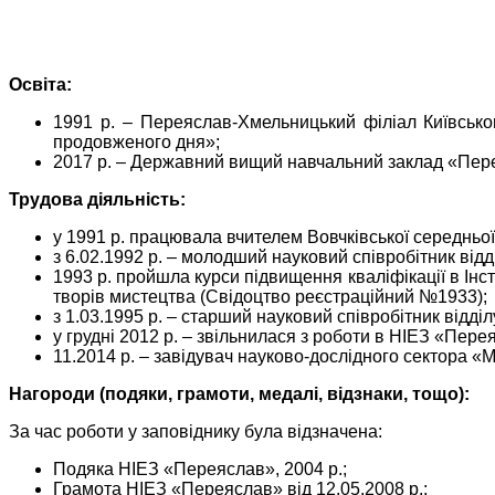
Освіта:
1991 р. – Переяслав-Хмельницький філіал Київськог
продовженого дня»;
2017 р. – Державний вищий навчальний заклад «Перея
Трудова діяльність:
у 1991 р. працювала вчителем Вовчківської середнь
з 6.02.1992 р. – молодший науковий співробітник ві
1993 р. пройшла курси підвищення кваліфікації в Інст
творів мистецтва (Свідоцтво реєстраційний №1933);
з 1.03.1995 р. – старший науковий співробітник відді
у грудні 2012 р. – звільнилася з роботи в НІЕЗ «Пер
11.2014 р. – завідувач науково-дослідного сектора 
Нагороди (подяки, грамоти, медалі, відзнаки, тощо):
За час роботи у заповіднику була відзначена:
Подяка НІЕЗ «Переяслав», 2004 р.;
Грамота НІЕЗ «Переяслав» від 12.05.2008 р.;