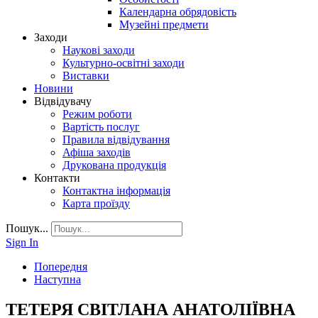
Календарна обрядовість
Музейні предмети
Заходи
Наукові заходи
Культурно-освітні заходи
Виставки
Новини
Відвідувачу
Режим роботи
Вартість послуг
Правила відвідування
Афіша заходів
Друкована продукція
Контакти
Контактна інформація
Карта проїзду
Пошук...
Sign In
Попередня
Наступна
ТЕТЕРЯ СВІТЛАНА АНАТОЛІЇВНА