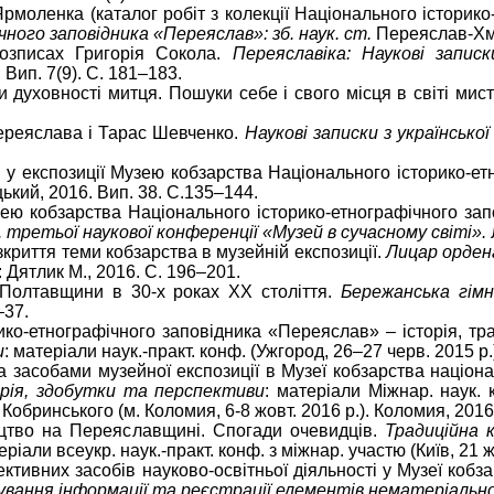
Ярмоленка (каталог робіт з колекції Національного істори
ного заповідника «Переяслав»: зб. наук. ст.
Переяслав-Хме
розписах Григорія Сокола.
Переяславіка: Наукові запис
Вип. 7(9). С. 181–183.
и духовності митця. Пошуки себе і свого місця в світі мис
Переяслава і Тарас Шевченко.
Наукові записки з української і
ів у експозиції Музею кобзарства Національного історико-
ий, 2016. Вип. 38. С.135–144.
узею кобзарства Національного історико-етнографічного за
т. третьої наукової конференції
«Музей в сучасному світі».
озкриття теми кобзарства в музейній експозиції.
Лицар орден
 Дятлик М., 2016. С. 196–201.
 Полтавщини в 30-х роках ХХ століття.
Бережанська гімна
–37.
ко-етнографічного заповідника «Переяслав» – історія, тра
и
: матеріали наук.-практ. конф. (Ужгород, 26–27 черв. 2015 р.
ва засобами музейної експозиції в Музеї кобзарства націо
орія, здобутки та перспективи
: матеріали Міжнар. наук.
обринського (м. Коломия, 6-8 жовт. 2016 р.). Коломия, 2016
ицтво на Переяславщині. Спогади очевидців.
Традиційна 
ріали всеукр. наук.-практ. конф. з міжнар. участю (Київ, 21 жо
ективних засобів науково-освітньої діяльності у Музеї коб
ування інформації та реєстрації елементів нематеріальн