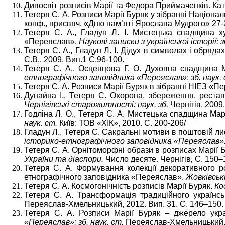
Дивосвіт розписів Марії та Федора Приймаченків. Кат
Тетеря С. А. Розписи Марії Буряк у зібранні Націон
конф., присвяч. «Дню пам’яті Ярослава Мудрого» 27-
Тетеря С. А., Гладун Л. І. Мистецька спадщина 
«Переяслав».
Наукові записки з української історії: з
Тетеря С. А., Гладун Л. І. Дідух в символах і обрядах
С.В., 2009. Вип.1 С.96-100.
Тетеря С. А., Осцепцова Г. О. Духовна спадщина 
етнографічного заповідника «Переяслав»
:
зб. наук
Тетеря С. А. Розписи Марії Буряк в зібранні НІЕЗ «П
Дунайна І., Тетеря С. Охорона, збереження, рестав
Чернігівські старожитності: наук. зб.
Чернігів, 2009. 
Годліна Л. О., Тетеря С. А. Мистецька спадщина Мар
наук. ст.
Київ: ТОВ «ХІК», 2010. С. 200-206/
Гладун Л., Тетеря С. Сакральні мотиви в поштовій ли
історико-етнографічного заповідника «Переяслав»: з
Тетеря С. А. Орнітоморфні образи в розписах Марії 
України та діаспори.
Число десяте. Чернігів
,
С. 150–
Тетеря С. А. Формування колекції декоративного ро
етнографічного заповідника «Переяслав».
Жовківські
Тетеря С. А. Космогонічність розписів Марії Буряк.
Ко
Тетеря С. А. Трансформація традиційного українс
Переяслав-Хмельницький, 2012. Вип. 31. С. 146–150.
Тетеря С. А. Розписи Марії Буряк – джерело укр
«Переяслав»: зб. наук. ст.
Переяслав-Хмельницький, 2