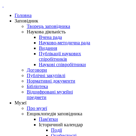
Головна
Заповідник
Творець заповідника
Наукова діяльність
Вчена рада
Науково-методична рада
Видання
Публікації наукових
спіробітників
Наукові співробітники
Договори
Публічні закупівлі
Нормативні документи
Бібліотека
Відцифровані музейні
предмети
Музеї
Про музеї
Енциклопедія заповідника
Пам'ятки
Історичний календар
Події
Особистості