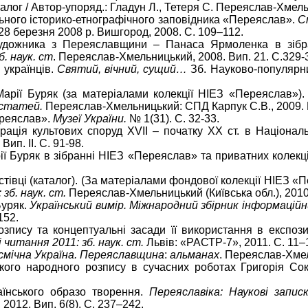
алог / Автор-упоряд.: Гладун Л., Тетеря С. Переяслав-Хмель
ального історико-етнографічного заповідника «Переяслав».
С
28 березня 2008 р. Вишгород, 2008. С. 109–112.
художника з Переяславщини – Панаса Ярмоленка в зібран
б. наук. ст
. Переяслав-Хмельницький, 2008. Вип. 21. С.329-
 українців.
Святий, вічний, сущий…
Зб. Науково-популярни
Марії Буряк (за матеріалами колекції НІЕЗ «Переяслав»)
. статей.
Переяслав-Хмельницький: СПД Карпук С.В., 2009. В
ереяслав».
Музеї України.
№ 1(31). С. 32-33.
рація культових споруд ХVІІ – початку ХХ ст. в Націонал
Вип. ІІ. С. 91-98.
ії Буряк в зібранні НІЕЗ «Переяслав» та приватних колекц
стівці (каталог). (За матеріалами фондової колекції НІЕЗ «
б. наук. ст.
Переяслав-Хмельницький (Київська обл.), 2010.
Буряк.
Український вимір. Міжнародний збірник інформаційн
152.
зпису та концептуальні засади її використання в експозиц
 читання 2011: зб. наук. ст.
Львів: «РАСТР-7», 2011. С. 11–
смічна Україна.
Переяславщина
:
альманах
. Переяслав-Хмел
ького народного розпису в сучасних роботах Григорія Со
аїнського образо творення.
Переяславіка: Наукові запис
012. Вип. 6(8). С. 237–242.