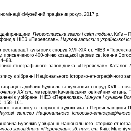
номінації «Музейний працівник року», 2017 р.
аддніпрянщини.
Переяславська земля і світ людини
. Київ –
 з фондів НІЕЗ «Переяслав».
Наукові записки з української іс
та реставрації культових споруд ХVІІ-ХІХ ст. НІЕЗ «Переясл
у, присвяченого 400-річчю козацької церкви св. Іоанна Богос
84–88.
рико-етнографічного заповідника «Переяслав» Каталог. / 
розпису в зібранні Національного історико-етнографічного 
ставрації садибних будівель та культових споруд ХVІІ – по
початку ХХ ст.:
матеріали Качанівських ювілейних читань. Га
маченків у зібранні НІЕЗ «Переяслав».
Минуле і сучасне Вол
С. 158–161.
льного живопису в творчості художника з Переяславщини 
аукові
записки
Національного історико-етнографічного
ановича Бурячків у зібранні Національного історико-етногр
ного заповідника «Переяслав»: зб. наук. ст.
Київ: Міленіум,