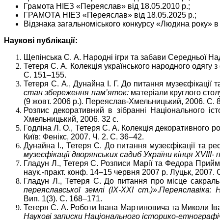
Грамота НІЕЗ «Переяслав» від 18.05.2010 р.;
ГРАМОТА НІЕЗ «Переяслав» від 18.05.2025 р.;
Відзнака загальноміського конкурсу «Людина року» в 
Наукові публікації:
Щепінська С. А. Народні ігри та забави Середньої Н
Тетеря С. А. Колекція українського народного одягу
С. 151–155.
Тетеря С. А., Дунайна І. Г. До питання музеєфікації 
стан збереження пам’яток:
матеріали круглого стол
(9 жовт. 2006 р.)
.
Переяслав-Хмельницький, 2006. С. 
Розпис декоративний в зібранні Національного істо
Хмельницький, 2006. 32 с.
Годліна Л. О., Тетеря С. А. Колекція декоративного 
Київ: Фенікс, 2007. Ч. 2. С. 36–42.
Дунайна І., Тетеря С. До питання музеєфікації та ре
музеєфікації дворянських садиб України кінця ХVІІІ- 
Гладун Л., Тетеря С. Розписи Марії та Федора Прий
наук.-практ. конф. 14–15 червня 2007 р. Луцьк, 2007. 
Гладун Л., Тетеря С. До питання про місце сакра
переяславської землі (ІХ-ХХІ ст.)»
.
Переяславіка
:
Н
Вип. 1(3). С. 168–171.
Тетеря С. А. Роботи Івана Мартиновича та Миколи Ів
Наукові записки Національного історико-етнографіч