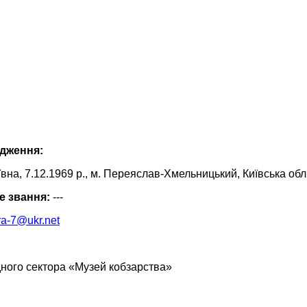
родження:
вна, 7.12.1969 р., м. Переяслав-Хмельницький, Київська обл
не звання:
---
ra-7@ukr.net
дного сектора «Музей кобзарства»