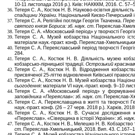
10-11 листопада 2016 р.). Київ: НАКККМ, 2016. С. 57–5
Тетеря С. А., Костюк Н. В. Науково-осівтня діяльні
спадщини України.
Національний Києво-Печерський іс
Тетеря С. А. Релігійні погляди Георгія Ткаченка.
Перея
святого князя Бориса: зб. наук. ст
. Переяслав-Хмель
Тетеря С. А. «Московський період» у творчості Георгі
Тетеря С. А. Музей кобзарства Національного іст
матеріали наук.-практ. конф. Переяслав-Хмельницький
Тетеря С. А. Переяславський період творчості Георгі
284.
Тетеря С. А., Костюк Н. В. Діяльність музею коб
кобзарсько-лірницької традиції.
Острозький краєзнав
Тетеря С. А., Костюк Н. В. Відродження кобзарст
присвяченої 25-літтю відновлення Київської православн
Тетеря С. А., Костюк Н. В. Музей кобзарства Націон
сьогодення:
матеріали VІ наук.-практ. конф. 9–10 лис
Тетеря С. А. «Московський період» у формуванні 
заповідника «Переяслав»: зб. наук. ст
. Переяслав-Хм
Тетеря С. А. Переяславщина в житті та творчості Г
наук.-практ. конф. (26 – 27 черв. 2018 р.). Харків, 201
Тетеря С. А., Костюк Н. В. Сучасні дослідження к
«Переяслав». «Сіверщина в історії України»:
зб. наук
Тетеря С. А., Костюк Н. В., Мелешко Н. В. Кобзарств
ст.
Переяслав-Хмельницький, 2018. Вип. 43. С.167–1
Тетеря С. А. Музей кобзарства Національного істор