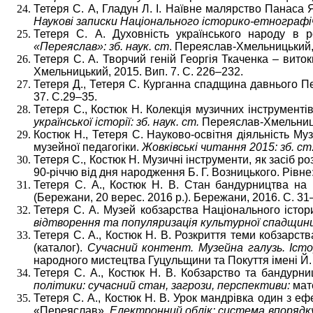
Тетеря С. А, Гладун Л. І. Наївне малярство Панаса 
Наукові записки Національного історико-етнографіч
Тетеря С. А. Духовність українського народу в 
«Переяслав»: зб. наук. ст
. Переяслав-Хмельницький, 
Тетеря С. А. Творчий геній Георгія Ткаченка – виток
Хмельницький, 2015. Вип. 7. С. 226–232.
Тетеря Д., Тетеря С. Курганна спадщина давнього 
37. С.29–35.
Тетеря С., Костюк Н. Колекція музичних інструмент
української історії: зб. наук. ст.
Переяслав-Хмельницьк
Костюк Н., Тетеря С. Науково-освітня діяльність М
музейної педагогіки.
Жовківські читання 2015: зб. с
Тетеря С., Костюк Н. Музичні інструменти, як засіб р
90-річчю від дня народження Б. Г. Возницького. Рівне:
Тетеря С. А., Костюк Н. В. Стан бандурництва на
(Бережани, 20 верес. 2016 р.). Бережани, 2016. С. 31
Тетеря С. А. Музей кобзарства Національного істори
відтворення та популяризація культурної спадщин
Тетеря С. А., Костюк Н. В. Розкриття теми кобзарст
(каталог).
Сучасний контент. Музейна галузь. Іст
народного мистецтва Гуцульщини та Покуття імені Й. К
Тетеря С. А., Костюк Н. В. Кобзарство та бандурн
політики: сучасний стан, загрози, перспективи:
мате
Тетеря С. А., Костюк Н. В. Урок мандрівка один з еф
«Переяслав».
Електронний облік: система впорядк