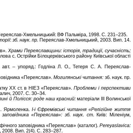
 Переяслав-Хмельницький: ВФ Пальміра, 1998. С. 231–235.
торії
:
зб. наук. пр.
Переяслав-Хмельницький, 2003. Вип. 14.
ав».
Храми Переяславщини: історія, традиції, сучасність;
лова с. Острійки Білоцерківського району Київської області
авт. – упоряд.: Годліна Л. О., Тетеря С. А. Переяслав-
заповідника «Переяслав».
Могилянські читання:
зб. наук. пр.
чатку ХХ ст. в НІЕЗ «Переяслав».
Проблеми і перспективи
лич, 2007. С. 30–34.
ині й Полісся: роде наш красний:
матеріали ІІІ Волинської
П. Ярмоленка.
І-і Єфремівські читання «Релігійне життя
 заповідника
«Переяслав»:
зб
. наук. ст
. Київ: Міленіум,
афічного заповідника «Переяслав» (каталог).
Pereyaslavica:
 2008. Вип. 2(4). С. 283–287.