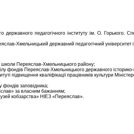
о державного педагогічного інституту ім. О. Горького. Сп
слав-Хмельницький державний педагогічний університет ім.
ої школи Переяслав-Хмельницького району;
дділу фондів Переяслав-Хмельницького державного історико-
итуті підвищення кваліфікації працівників культури Міністер
лу фондів заповідника;
еяслав» за власним бажанням;
«Музей кобзарства» НІЕЗ «Переяслав».