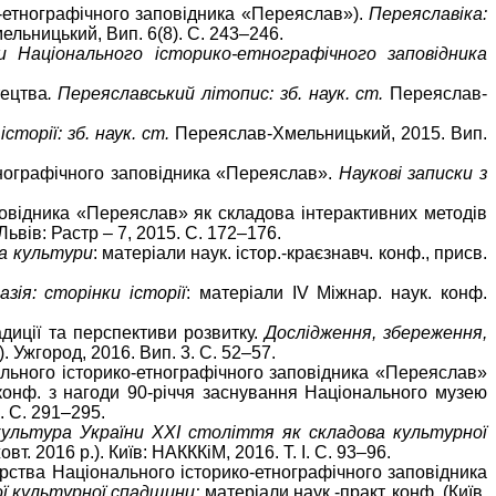
ко-етнографічного заповідника «Переяслав»).
Переяславіка:
льницький, Вип. 6(8). С. 243–246.
ки Національного історико-етнографічного заповідника
тецтва
. Переяславський літопис: зб. наук. ст.
Переяслав-
сторії: зб. наук. ст.
Переяслав-Хмельницький, 2015. Вип.
етнографічного заповідника «Переяслав».
Наукові записки з
повідника «Переяслав» як складова інтерактивних методів
Львів: Растр – 7, 2015. С. 172–176.
а культури
: матеріали наук. істор.-краєзнавч. конф., присв.
зія: сторінки історії
: матеріали IV Міжнар. наук. конф.
диції та перспективи розвитку.
Дослідження, збереження,
). Ужгород, 2016. Вип. 3. С. 52–57.
нального історико-етнографічного заповідника «Переяслав»
 конф. з нагоди 90-річчя заснування Національного музею
. С. 291–295.
культура України ХХІ століття як складова культурної
вт. 2016 р.). Київ: НАКККіМ, 2016. Т. І. С. 93–96.
зарства Національного історико-етнографічного заповідника
ої культурної спадщини:
матеріали наук.-практ. конф. (Київ,