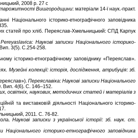
ницький, 2008 р. 27 с
тарожитності Вишгородщини
: матеріали 14-ї наук.-практ.
ні Національного історико-етнографічного заповідника
335.
х статей про хліб. Переяслав-Хмельницький: СПД Карпук
.
Pereyaslavica: Наукові записки Національного історико-
ип. 3(5). С.254-258.
ьному історико-етнографічному заповіднику «Переяслав».
іях.
Музейні колекції: історія, дослідження, атрибуція: зб.
Переяслав»).
Переяславіка: Наукові записки Національного
 Вип. 4(6). С. 146–152.
их, освітніх, наукових, методичних статей і матеріалів з
ійній та виставковій діяльності Національного історико-
17.
ьницький, 2011. С. 76-82.
кола.
Наукові записки з української історії: зб. наук. ст
.
ки Національного історико-етнографічного заповідника