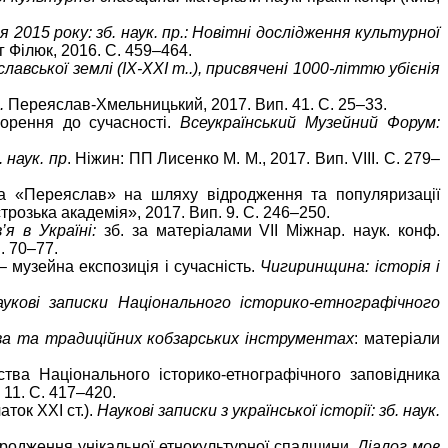
2015 року: зб. наук. пр.:
Новітні дослідження культурної
 Філюк, 2016. С. 459–464.
вської землі (ІХ-ХХІ т..), присвячені 1000-літтю убієнія
.
Переяслав-Хмельницький, 2017. Вип. 41. С. 25–33.
ворення до сучасності.
Всеукраїнський Музейний Форум:
 наук. пр
. Ніжин: ПП Лисенко М. М., 2017. Вип. VIII. С. 279–
ика «Переяслав» на шляху відродження та популяризації
розька академія», 2017. Вип. 9. С. 246–250.
’я в Україні:
зб. за матеріалами VII Міжнар. наук. конф.
. 70–77.
 музейна експозиція і сучасність.
Чигиринщина: історія і
аукові записки Національного історико-етнографічного
ва та традиційних кобзарських інструментах
: матеріали
ства Національного історико-етнографічного заповідника
 11. С. 417–420.
ток ХХІ ст.).
Наукові записки з української історії: зб. наук.
дродження унікальної етнокультурної спадщини
. Діалог мов