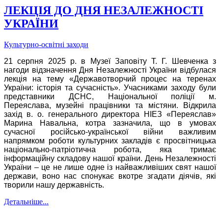
ЛЕКЦІЯ ДО ДНЯ НЕЗАЛЕЖНОСТІ
УКРАЇНИ
Культурно-освітні заходи
21 серпня 2025 р. в Музеї Заповіту Т. Г. Шевченка з
нагоди відзначення Дня Незалежності України відбулася
лекція на тему «Державотворчий процес на теренах
України: історія та сучасність». Учасниками заходу були
представники ДСНС, Національної поліції м.
Переяслава, музейні працівники та містяни. Відкрила
захід в. о. генерального директора НІЕЗ «Переяслав»
Марина Навальна, котра зазначила, що в умовах
сучасної російсько-української війни важливим
напрямком роботи культурних закладів є просвітницька
національно-патріотична робота, яка тримає
інформаційну складову нашої країни. День Незалежності
України – це не лише одне із найважливіших свят нашої
держави, воно нас спонукає вкотре згадати діячів, які
творили нашу державність.
Детальніше...