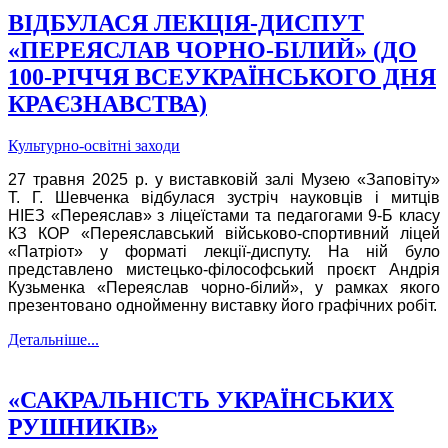
ВІДБУЛАСЯ ЛЕКЦІЯ-ДИСПУТ
«ПЕРЕЯСЛАВ ЧОРНО-БІЛИЙ» (ДО
100-РІЧЧЯ ВСЕУКРАЇНСЬКОГО ДНЯ
КРАЄЗНАВСТВА)
Культурно-освітні заходи
27 травня 2025 р. у виставковій залі Музею «Заповіту»
Т. Г. Шевченка відбулася зустріч науковців і митців
НІЕЗ «Переяслав» з ліцеїстами та педагогами 9-Б класу
КЗ КОР «Переяславський військово-спортивний ліцей
«Патріот» у форматі лекції-диспуту. На ній було
представлено мистецько-філософський проєкт Андрія
Кузьменка «Переяслав чорно-білий», у рамках якого
презентовано однойменну виставку його графічних робіт.
Детальніше...
«САКРАЛЬНІСТЬ УКРАЇНСЬКИХ
РУШНИКІВ»