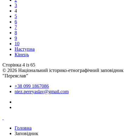
3
4
5
6
7
8
9
10
Наступна
Кінець
Сторінка 4 із 65
© 2026 Національний історико-етнографічний заповідник
"Переяслав"
+38 099 1867086
niez.pereyaslav@gmail.com
Головна
Заповідник