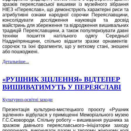
зразків переяславської вишивки із музейного зібрання
НІЕЗ «Переяслав», що демонструють характерні риси та
атрибутивні ознаки народної сорочки Переяславщини,
консолідувати дослідження науковців та досвід
майстринь для збереження та відродження вишивальних
традицій Переяславщини, а також популяризувати давні
техніки пошиття натільного одягу Середньої
Наддніпрянщини, спільно відшити зразки орнаментів
сорочок та їхні фрагменти, що у ветхому стані, зношені
або пошкоджені.
Детальніше...
«РУШНИК ЗЦІЛЕННЯ» ВІДТЕПЕР
ВИШИВАТИМУТЬ У ПЕРЕЯСЛАВІ
Культурно-освітні заходи
Презентація культурно-мистецького проєкту «Рушник
зцілення» відбулася у приміщенні Меморіального музею
Г.С.Сковороди. Спільну роботу – вишивання рушника за
зразком давнього переяславського–ініціаторки заходу
пропонують виконувати разом у теплому жіночому колі