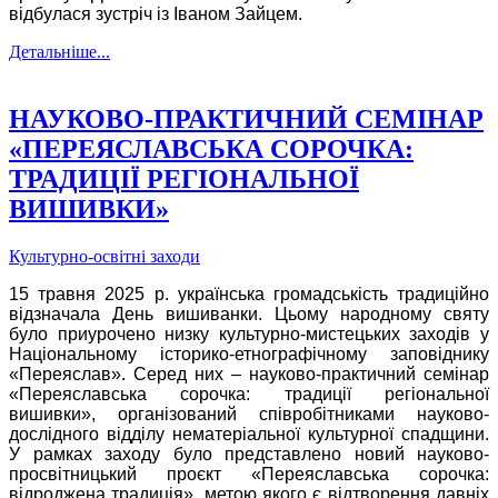
відбулася зустріч із Іваном Зайцем.
Детальніше...
НАУКОВО-ПРАКТИЧНИЙ СЕМІНАР
«ПЕРЕЯСЛАВСЬКА СОРОЧКА:
ТРАДИЦІЇ РЕГІОНАЛЬНОЇ
ВИШИВКИ»
Культурно-освітні заходи
15 травня 2025 р. українська громадськість традиційно
відзначала День вишиванки. Цьому народному святу
було приурочено низку культурно-мистецьких заходів у
Національному історико-етнографічному заповіднику
«Переяслав». Серед них – науково-практичний семінар
«Переяславська сорочка: традиції регіональної
вишивки», організований співробітниками науково-
дослідного відділу нематеріальної культурної спадщини.
У рамках заходу було представлено новий науково-
просвітницький проєкт «Переяславська сорочка:
відроджена традиція», метою якого є відтворення давніх