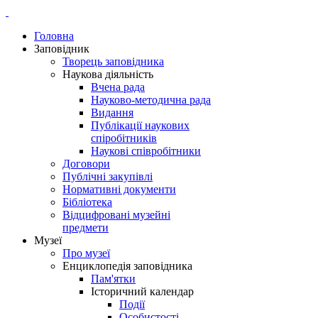
Головна
Заповідник
Творець заповідника
Наукова діяльність
Вчена рада
Науково-методична рада
Видання
Публікації наукових
спіробітників
Наукові співробітники
Договори
Публічні закупівлі
Нормативні документи
Бібліотека
Відцифровані музейні
предмети
Музеї
Про музеї
Енциклопедія заповідника
Пам'ятки
Історичний календар
Події
Особистості