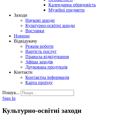
Календарна обрядовість
Музейні предмети
Заходи
Наукові заходи
Культурно-освітні заходи
Виставки
Новини
Відвідувачу
Режим роботи
Вартість послуг
Правила відвідування
Афіша заходів
Друкована продукція
Контакти
Контактна інформація
Карта проїзду
Пошук...
Sign In
Культурно-освітні заходи