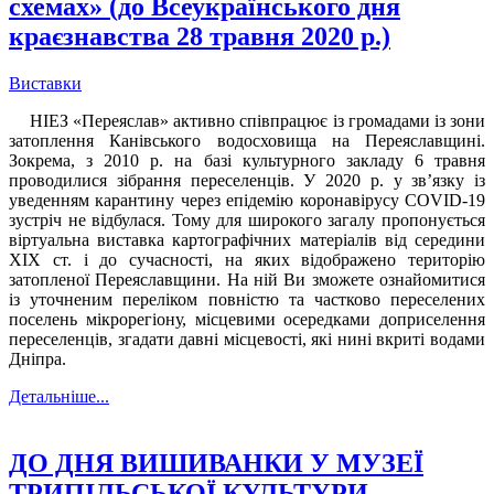
схемах» (до Всеукраїнського дня
краєзнавства 28 травня 2020 р.)
Виставки
НІЕЗ «Переяслав» активно співпрацює із громадами із зони
затоплення Канівського водосховища на Переяславщині.
Зокрема, з 2010 р. на базі культурного закладу 6 травня
проводилися зібрання переселенців. У 2020 р. у зв’язку із
уведенням карантину через епідемію коронавірусу COVID-19
зустріч не відбулася. Тому для широкого загалу пропонується
віртуальна виставка картографічних матеріалів від середини
ХІХ ст. і до сучасності, на яких відображено територію
затопленої Переяславщини. На ній Ви зможете ознайомитися
із уточненим переліком повністю та частково переселених
поселень мікрорегіону, місцевими осередками доприселення
переселенців, згадати давні місцевості, які нині вкриті водами
Дніпра.
Детальніше...
ДО ДНЯ ВИШИВАНКИ У МУЗЕЇ
ТРИПІЛЬСЬКОЇ КУЛЬТУРИ