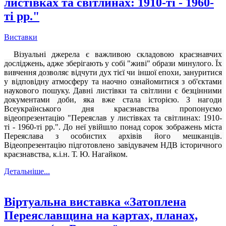
листівках та світлинах: 1910-ті - 1960-
ті рр."
Виставки
Візуальні джерела є важливою складовою краєзнавчих 
досліджень, адже зберігають у собі "живі" образи минулого. Їх 
вивчення дозволяє відчути дух тієї чи іншої епохи, зануритися 
у відповідну атмосферу та наочно ознайомитися з об'єктами 
наукового пошуку. Давні листівки та світлини є безцінними 
документами доби, яка вже стала історією. З нагоди 
Всеукраїнського дня краєзнавства пропонуємо 
відеопрезентацію "Переяслав у листівках та світлинах: 1910- 
ті - 1960-ті рр.". До неї увійшло понад сорок зображень міста 
Переяслава з особистих архівів його мешканців. 
Відеопрезентацію підготовлено завідувачем НДВ історичного 
краєзнавства, к.і.н. Т. Ю. Нагайком.
Детальніше...
Віртуальна виставка «Затоплена
Переяславщина на картах, планах,