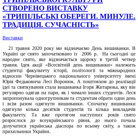
СТВОРЕНО ВИСТАВКУ
«ТРИПІЛЬСЬКІ ОБЕРЕГИ. МИНУЛЕ.
ТРАДИЦІЯ. СУЧАСНІСТЬ»
Виставки
21 травня 2020 року ми відзначаємо День вишиванки. В
Україні це свято започатковано із 2006 р. На сьогодні це
народне свято, яке відзначається щороку в третій четвер
травня. Ідея акції «Всесвітній день вишиванки» належить
студентці факультету історії, політології та міжнародних
відносин Чернівецького національного університету імені
Юрія Федьковича Лесі Воронюк. А поштовхом до реалізації
ідеї та святкування стала вишиванка Ігоря Житарюка, яку він
регулярно одягав на пари, як і чимало інших студентів. Леся
запропонувала одногрупникам та студентам обрати один день
і всім разом одягнути вишиванки. Спочатку вишиванки
одягнули кілька десятків студентів та кілька викладачів
факультету. Та вже протягом наступних років свято
розрослося до всеукраїнського рівня, до нього почала
долучатися українська діаспора по всьому світу, а також
прихильники України.