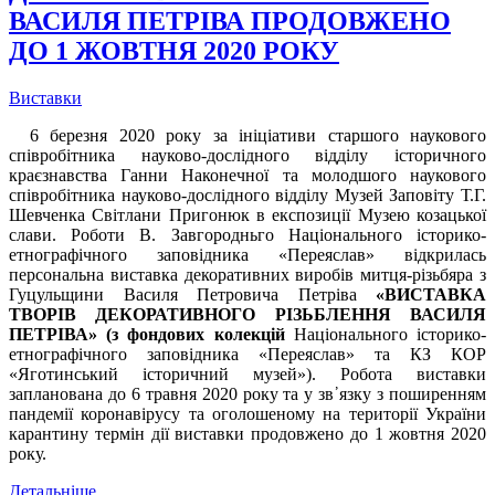
ВАСИЛЯ ПЕТРІВА ПРОДОВЖЕНО
ДО 1 ЖОВТНЯ 2020 РОКУ
Виставки
6 березня 2020 року за ініціативи старшого наукового
співробітника науково-дослідного відділу історичного
краєзнавства Ганни Наконечної та молодшого наукового
співробітника науково-дослідного відділу Музей Заповіту Т.Г.
Шевченка Світлани Пригонюк в експозиції Музею козацької
слави. Роботи В. Завгородньго Національного історико-
етнографічного заповідника «Переяслав» відкрилась
персональна виставка декоративних виробів митця-різьбяра з
Гуцульщини Василя Петровича Петріва
«
ВИСТАВКА
ТВОРІВ ДЕКОРАТИВНОГО РІЗЬБЛЕННЯ ВАСИЛЯ
ПЕТРІВА
»
(з фондових колекцій
Національного історико-
етнографічного заповідника «Переяслав» та КЗ КОР
«Яготинський історичний музей»). Робота виставки
запланована до 6 травня 2020 року та у зв᾽язку з поширенням
пандемії коронавірусу та оголошеному на території України
карантину термін дії виставки продовжено до 1 жовтня 2020
року.
Детальніше...