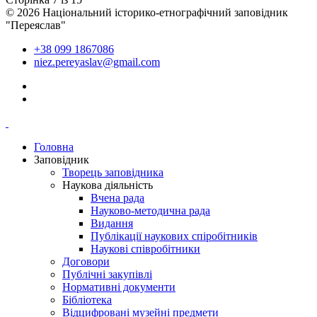
© 2026 Національний історико-етнографічний заповідник
"Переяслав"
+38 099 1867086
niez.pereyaslav@gmail.com
Головна
Заповідник
Творець заповідника
Наукова діяльність
Вчена рада
Науково-методична рада
Видання
Публікації наукових спіробітників
Наукові співробітники
Договори
Публічні закупівлі
Нормативні документи
Бібліотека
Відцифровані музейні предмети