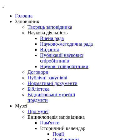
Головна
Заповідник
Творець заповідника
Наукова діяльність
Вчена рада
Науково-методична рада
Видання
Публікації наукових
спіробітників
Наукові співробітники
Договори
Публічні закупівлі
Нормативні документи
Бібліотека
Відцифровані музейні
предмети
Музеї
Про музеї
Енциклопедія заповідника
Пам'ятки
Історичний календар
Події
Особистості