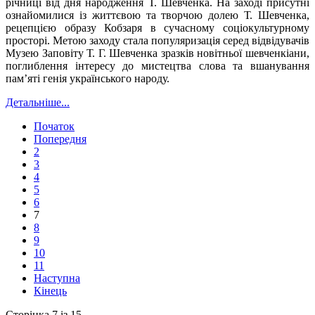
річниці від дня народження Т. Шевченка. На заході присутні
ознайомилися із життєвою та творчою долею Т. Шевченка,
рецепцією образу Кобзаря в сучасному соціокультурному
просторі. Метою заходу стала популяризація серед відвідувачів
Музею Заповіту Т. Г. Шевченка зразків новітньої шевченкіани,
поглиблення інтересу до мистецтва слова та вшанування
пам’яті генія українського народу.
Детальніше...
Початок
Попередня
2
3
4
5
6
7
8
9
10
11
Наступна
Кінець
Сторінка 7 із 15