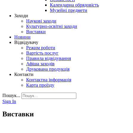
Календарна обрядовість
Музейні предмети
Заходи
Наукові заходи
Культурно-освітні заходи
Виставки
Новини
Відвідувачу
Режим роботи
Вартість послуг
Правила відвідування
Афіша заходів
Друкована продукція
Контакти
Контактна інформація
Карта проїзду
Пошук...
Sign In
Виставки