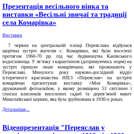
Презентація весільного вінка та
виставки «Весільні звичаї та традиції
села Комарівка»
Виставки
7 червня на центральній площі Переяслава відбулася
щорічна зустріч жителів с. Комарівки, які були виселені
протягом 1960-70 рр. під час будівництва Канівського
водосховища. У зв’язку з карантином (дотримуючись норм) на
зустріч пришли лише комарівчани, які проживають у
Переяславі. Минулого року науково-дослідний відділ
історичного краєзнавства НІЕЗ «Переяслав» на зустрічі
комарівчан презентував виставку «Моя Комарівка»,
друкований фотоальбом, у якому розміщено 53 світлини і
списки власників виселених садиб та дерев’яний макет
Миколаївської церкви, яка була зруйнована в 1930-х роках.
Детальніше...
Відеопрезентація "Переяслав у