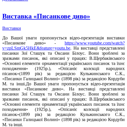
Виставка «Писанкове диво»
Виставки
До Вашої уваги пропонується відео-презентація виставки
«Писанкове диво» -
https://www.youtube.com/watch?
v=zpLSmGk5HkE&feature=youtu.be
. На виставці представлені
писанки Зої Сташук та Оксани Білоус. Вони зроблені за
зразками писанок, які описані у працях: В.Щербаківського
«Основні елементи орнаментації українських писанок та їхнє
походження» (1925р.), «Опісаніє колєкціі народних
пісанок»(1899 рік) за редакцією Кульжинського С.К.,
«Писанки Галицької Волині» (1898 рік) за редакцією Кордуби
М. та інші.До Вашої уваги пропонується відео-презентація
виставки «Писанкове диво». На виставці представлені
писанки Зої Сташук та Оксани Білоус. Вони зроблені за
зразками писанок, які описані у працях: В.Щербаківського
«Основні елементи орнаментації українських писанок та їхнє
походження» (1925р.), «Опісаніє колєкціі народних
пісанок»(1899 рік) за редакцією Кульжинського С.К.,
«Писанки Галицької Волині» (1898 рік) за редакцією Кордуби
М. та інші.