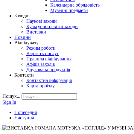
Календарна обрядовість
Музейні предмети
Заходи
Наукові заходи
Культурно-освітні заходи
Виставки
Новини
Відвідувачу
Режим роботи
Вартість послуг
Правила відвідування
Афіша заходів
Друкована продукція
Контакти
Контактна інформація
Карта проїзду
Пошук...
Sign In
Попередня
Наступна