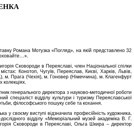
ЧЕНКА
иставку Романа Мотузка «Погляд», на якій представлено 32
поховайте…».
игорія Сковороди в Переяславі, член Національної спілки
стах: Конотоп, Чугуїв, Переяслав, Києві, Харків, Львів,
 м. Прага (Чехія), м. Гоновер (Німеччина), м. Клагенфурт
х колекціях.
упник генерального директора з науково-методичної роботи
ий спеціаліст відділу культури і туризму Переяславської
отьби, філософського пошуку себе та кохання.
ка у своєму виступі відзначила професійність художника,
дослідного відділу «Меморіальний музей академіка В. Г.
ригорія Сковороди в Переяславі, Ольга Шкира – директор