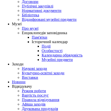
Договори
Публічні закупівлі
Нормативні документи
Бібліотека
Відцифровані музейні предмети
Музеї
Про музеї
Енциклопедія заповідника
Пам'ятки
Історичний календар
Події
Особистості
Календарна обрядовість
Музейні предмети
Заходи
Наукові заходи
Культурно-освітні заходи
Виставки
Новини
Відвідувачу
Режим роботи
Вартість послуг
Правила відвідування
Афіша заходів
Друкована продукція