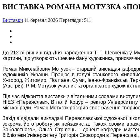
ВИСТАВКА РОМАНА МОТУЗКА «ПОГЛ
Виставки
11 березня 2026
Перегляди: 511
До 212-ої річниці від Дня народження Т. Г. Шевченка у М
картини, що утворюють шевченкіану художника, присвячену
Роман Миколайович Мотузок – старший викладач кафедри м
художників України. Працює в галузі станкового живопису
Ужгород, Житомир, Полтава, Суми, Івано-Франківськ, Терн
(Австрія). Р. М. Мотузок учасник та організатор художніх 
Під час відкриття виставки з вітальними словами виступи
НІЕЗ «Переяслав», Віталій Коцур – ректор Університету Г
міської ради. Роман Мотузок розкрив своє бачення творчос
Захід відвідали викладачі Переяславської художньої школ
зокрема його роботу як пейзажиста. Також своїми враже
Заболотного», Ольга Стрілець – доцент кафедри мистець
бібліотеки Університету Григорія Сковороди в Переяславі,