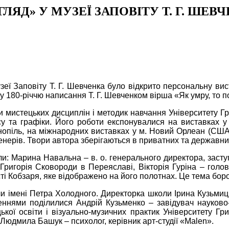
ЯД» У МУЗЕЇ ЗАПОВІТУ Т. Г. ШЕВ
узеї Заповіту Т. Г. Шевченка було відкрито персональну в
 180-річчю написання Т. Г. Шевченком вірша «Як умру, то 
истецьких дисциплін і методик навчання Університету Гр
 та графіки. Його роботи експонувалися на виставках у мі
опіль, на міжнародних виставках у м. Новий Орлеан (США),
пленерів. Твори автора зберігаються в приватних та державни
ли: Марина Навальна – в. о. генерального директора, заст
ригорія Сковороди в Переяславі, Вікторія Гуріна – головн
ті Кобзаря, яке відображено на його полотнах. Це тема бор
и імені Петра Холодного. Директорка школи Ірина Кузьмиць
ннями поділилися Андрій Кузьменко – завідувач науково-
кої освіти і візуально-музичних практик Університету Г
 Людмила Башук – психолог, керівник арт-студії «Malen».