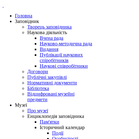
Головна
Заповідник
Творець заповідника
Наукова діяльність
Вчена рада
Науково-методична рада
Видання
Публікації наукових
спіробітників
Наукові співробітники
Договори
Публічні закупівлі
Нормативні документи
Бібліотека
Відцифровані музейні
предмети
Музеї
Про музеї
Енциклопедія заповідника
Пам'ятки
Історичний календар
Події
Особистості