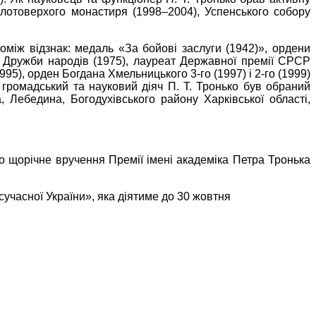
Золотоверхого монастиря (1998–2004), Успенського собору
між відзнак: медаль «За бойові заслуги (1942)», ордени
ен Дружби народів (1975), лауреат Державної премії СРСР
995), орден Богдана Хмельницького 3-го (1997) і 2-го (1999)
 громадський та науковий діяч П. Т. Тронько був обраний
 Лебедина, Богодухівського району Харківської області,
но щорічне вручення Премії імені академіка Петра Тронька
 сучасної України», яка діятиме до 30 жовтня