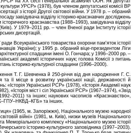
ї УРСР на ХХ сесії Генеральної асамблеї ООН. Як депутат
 культури УРСР» (1978), був членом депутатської комісії ВР
тації з історії Другої світової війни. У 1978 р. – обраний
посаду завідувача відділу історико-краєзнавчих досліджень
и історичного краєзнавства (1988–1993), завідувача відділу
иїв). У 1979–2011 рр. – член Вченої ради Інституту історії
рських дисертацій.
 ради Всеукраїнського товариства охорони пам’яток історії
знавців України); у 1995 р. обраний віце-президентом Ліги
рхітектурної спадщини імені О. Гончара; у 1996–2000 рр. –
нської академії історичних наук; голова Комісії з питань
итань історико-культурної спадщини (1996–2000).
ження Т. Г. Шевченка й 250-річчя від дня народження Г. С.
та її місце в розвитку української нації, державності й
ь: «Історія Української РСР» (1978), «Історія Академії наук
2), «Історія міст і сіл Української РСР» (1967–1974), «Звід
 (1992–2011) та інших; наукових часописів «Краєзнавство»,
УЧК–ГПУ–НКВД–КГБ» та інших.
ртиця» (1965, м. Запоріжжя), Національного музею народної
вітовій війні» (1981, м. Київ), низки музеїв Національного
 та Меморіального комплексу «Національного музею історії
Печерського історико-культурного заповідника (1997–2003).
. Як науковець та функціонер П. Т. Тронько брав активну