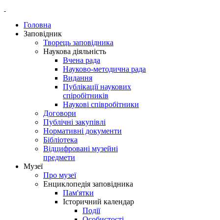
Головна
Заповідник
Творець заповідника
Наукова діяльність
Вчена рада
Науково-методична рада
Видання
Публікації наукових
спіробітників
Наукові співробітники
Договори
Публічні закупівлі
Нормативні документи
Бібліотека
Відцифровані музейні
предмети
Музеї
Про музеї
Енциклопедія заповідника
Пам'ятки
Історичний календар
Події
Особистості