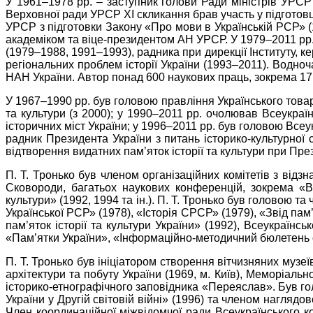
У 1961–1978 рр. – заступник голови Ради міністрів УРСР 
Верховної ради УРСР ХІ скликання брав участь у підготовці
УРСР з підготовки Закону «Про мови в Українській РСР» (19
академіком та віце-президентом АН УРСР. У 1979–2011 рр. 
(1979–1988, 1991–1993), радника при дирекції Інституту, к
регіональних проблем історії України (1993–2011). Водноча
НАН України. Автор понад 600 наукових праць, зокрема 17 
У 1967–1990 рр. був головою правління Українського товар
та культури (з 2000); у 1990–2011 рр. очолював Всеукраїн
історичних міст України; у 1996–2011 рр. був головою Все
радник Президента України з питань історико-культурної 
відтворення видатних пам’яток історії та культури при Пре
П. Т. Тронько був членом організаційних комітетів з відз
Сковороди, багатьох наукових конференцій, зокрема «Все
культури» (1992, 1994 та ін.). П. Т. Тронько був головою т
Української РСР» (1978), «Історія СРСР» (1979), «Звід пам’
пам’яток історії та культури України» (1992), Всеукраїнс
«Пам’ятки України», «Інформаційно-методичний бюлетень о
П. Т. Тронько був ініціатором створення вітчизняних музе
архітектури та побуту України (1969, м. Київ), Меморіальн
історико-етнографічного заповідника «Переяслав». Був го
України у Другій світовій війні» (1996) та членом нагляд
Член координаційної міжвідомчої ради Всеукраїнського к