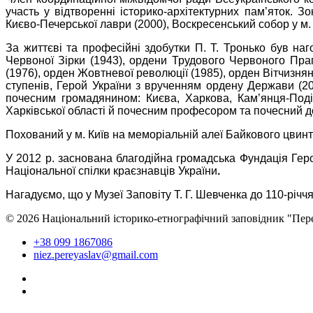
участь у відтворенні історико-архітектурних пам’яток. 
Києво-Печерської лаври (2000), Воскресенський собор у м.
За життєві та професійні здобутки П. Т. Тронько був н
Червоної Зірки (1943), ордени Трудового Червоного Прап
(1976), орден Жовтневої революції (1985), орден Вітчизняно
ступенів, Герой України з врученням ордену Держави (20
почесним громадянином: Києва, Харкова, Кам’янця-Поділ
Харківської області й почесним професором та почесний до
Похований у м. Київ на меморіальній алеї Байкового цвинт
У 2012 р. заснована благодійна громадська Фундація Геро
Національної спілки краєзнавців України
.
Нагадуємо, що у Музеї Заповіту Т. Г. Шевченка до 110-річч
© 2026 Національний історико-етнографічний заповідник "Пер
+38 099 1867086
niez.pereyaslav@gmail.com