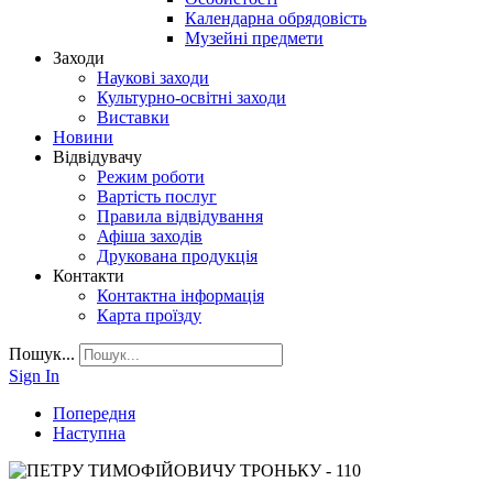
Календарна обрядовість
Музейні предмети
Заходи
Наукові заходи
Культурно-освітні заходи
Виставки
Новини
Відвідувачу
Режим роботи
Вартість послуг
Правила відвідування
Афіша заходів
Друкована продукція
Контакти
Контактна інформація
Карта проїзду
Пошук...
Sign In
Попередня
Наступна