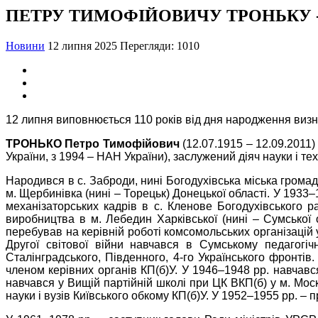
ПЕТРУ ТИМОФІЙОВИЧУ ТРОНЬКУ -
Новини
12 липня 2025
Перегляди: 1010
12 липня виповнюється 110 років від дня народження визна
ТРОНЬКО Петро Тимофійович
(12.07.1915 – 12.09.2011)
України, з 1994 – НАН України), заслужений діяч науки і те
Народився в с. Заброди, нині Богодухівська міська громад
м. Щербинівка (нині – Торецьк) Донецької області. У 1933
механізаторських кадрів в с. Кленове Богодухівського р
виробництва в м. Лебедин Харківської (нині – Сумської 
перебував на керівній роботі комсомольських організацій у
Другої світової війни навчався в Сумському педагогічн
Сталінградського, Південного, 4-го Українського фронтів
членом керівних органів КП(б)У. У 1946–1948 рр. навчався
навчався у Вищій партійній школі при ЦК ВКП(б) у м. Моск
науки і вузів Київського обкому КП(б)У. У 1952–1955 рр. –