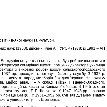
вітчизняної науки та культури.
них наук (1968), дійсний член АН УРСР (1978; із 1991 – АН
Богодухівські учительські курси та був робітником шахти в
а літератури семирічної школи, помічник директора училища
иректора з виховної роботи школи сільськогосподарського
–1937 рр. проходив строкову військову службу. З 1937 р.
 р. – депутат народних зборів Західної України. На початку
ї, майор авіації – у складі військ Південно-Західного,
рганізацій м. Києва та Київської області. З 1945 р. став
іверситету імені Т. Г. Шевченка. У 1947–1948 рр. – заочно
ук при ЦК ВКП(б). У 1951–1952 рр. був завідувачем відділу
кого університету Т. Г. Шевченка.