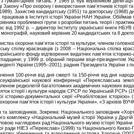
з гуманітарних питань. У 1965 р. був керівником делегаці
 Закону «Про охорону і використання пам’ятників історії та
89). Захистив кандидатську (1951) та докторську (1968) дисер
працював в Інституті історії України НАН України. Обіймав 
ерівника проблемної групи з розробки питань теорії і практик
с від 1992 р. – директор Інституту української книги НБУВ (К
монографій, науковий керівник 20 кандидатських та 6 докто
иства охорони пам’яток історії та культури; членом головної
ську спілку краєзнавців (з 2008 – Національна спілка крає
українського фонду відтворення видатних пам’яток історико-а
спадщини; у 1999 р. обраний першим віце-президентом Украї
зиденті України (1995–2001), радник Президента України з п
начення 100-річчя від дня смерті та 150-річчя від дня народ
української наукової конференції «Переяславська земля 
а членом редколегій багатотомних академічних наукових видан
яток історії і культури народів СРСР по Українській РСР» (198
ької історико-документальної серії «Реабілітовані історією»
хорони пам’яток історії і культури України», «З архівів В
їв та заповідників. Зокрема: Національного заповідник «Хо
ого комплексу «Національний музей історії України у Другій с
ловою наглядових рад Національного музею історії України
ової ради НІЕЗ «Переяслав» (1999) та Національного Києво-
омітету збереження та відродження острова Хортиця (2007)