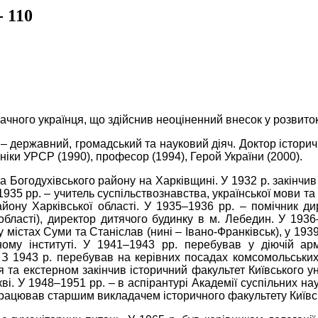
 110
чного українця, що здійснив неоціненний внесок у розвиток 
 – державний, громадський та науковий діяч. Доктор історич
хніки УРСР (1990), професор (1994), Герой України (2000).
а Богодухівського району на Харківщині. У 1932 р. закінчив 
–1935 рр. – учитель суспільствознавства, української мови т
айону Харківської області. У 1935–1936 рр. – помічник д
області), директор дитячого будинку в м. Лебедин. У 1936
 містах Суми та Станіслав (нині – Івано-Франківськ), у 1939
ому інституті. У 1941–1943 рр. перебував у діючій армі
. З 1943 р. перебував на керівних посадах комсомольських о
 та екстерном закінчив історичний факультет Київського ун
ві. У 1948–1951 рр. – в аспірантурі Академії суспільних на
 працював старшим викладачем історичного факультету Київсь