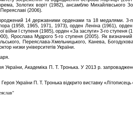
Зокрема, Золотих воріт (1982), ансамблю Михайлівського 
 Переяславі (2006).
агороджений 14 державними орденами та 18 медалями. З-по
ора (1958, 1965, 1971, 1973), орден Леніна (1961), орд
ї війни І ступеня (1985), орден «За заслуги» 3-го ступеня (1
00), Ярослава Мудрого 5-го ступеня (2005). Як визначний
ьського, Переяслава-Хмельницького, Канева, Богодухова,
ктор низки університетів України.
аря.
я України, Академіка П. Т. Тронька. У 2013 р. запровадже
я Героя України П. Т. Тронька відкрито виставку «Літописець
еяслав"