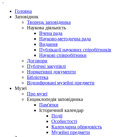
Головна
Заповідник
Творець заповідника
Наукова діяльність
Вчена рада
Науково-методична рада
Видання
Публікації наукових спіробітників
Наукові співробітники
Договори
Публічні закупівлі
Нормативні документи
Бібліотека
Відцифровані музейні предмети
Музеї
Про музеї
Енциклопедія заповідника
Пам'ятки
Історичний календар
Події
Особистості
Календарна обрядовість
Музейні предмети