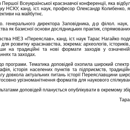
 Першої Всеукраїнської краєзнавчої конференції, яка відбул
у НСКУ, канд. іст. наук, професор Олександр Колибенко, я
ективи на майбутнє.
 о. генерального директора Заповідника, д-р філол. на
тва як базисної основи дослідницьких практик, спрямованих 
ства НІЕЗ «Переяслав», канд. іст. наук Тарас Нагайко под
 для розвитку краєзнавства, зокрема: археологів, істориків,
авши на традиційні та нові формати заходів у означені
ннях та заходах.
о програми. Тематика доповідей охопила широкий спектр пит
фія, історія населених пунктів та підприємств, традиційна
у довкола актуальних питань історії Переяславщини широко
совно урізноманітнення форматів для наукового спілкування
льтатами доповідей планується опублікувати в окремому збі
ДВ історичного краєзнавства
Тара