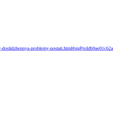
ny-doslidzhennya-problemy-postati.html#sigProIdb9ae01c62a