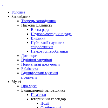
Головна
Заповідник
Творець заповідника
Наукова діяльність
Вчена рада
Науково-методична рада
Видання
Публікації наукових
спіробітників
Наукові співробітники
Договори
Публічні закупівлі
Нормативні документи
Бібліотека
Відцифровані музейні
предмети
Музеї
Про музеї
Енциклопедія заповідника
Пам'ятки
Історичний календар
Події
Особистості