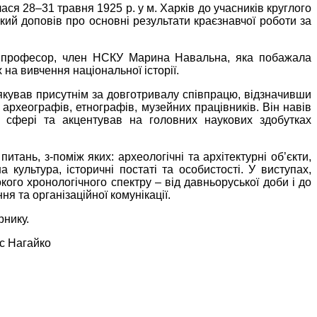
ася 28–31 травня 1925 р. у м. Харків до учасників круглого
кий доповів про основні результати краєзнавчої роботи за
ук, професор, член НСКУ Марина Навальна, яка побажала
на вивчення національної історії.
якував присутнім за довготривалу співпрацю, відзначивши
 археографів, етнографів, музейних працівників. Він навів
й сфері та акцентував на головних наукових здобутках
ань, з-поміж яких: археологічні та архітектурні об’єкти,
 культура, історичні постаті та особистості. У виступах,
го хронологічного спектру – від давньоруської доби і до
 та організаційної комунікації.
рнику.
с Нагайко