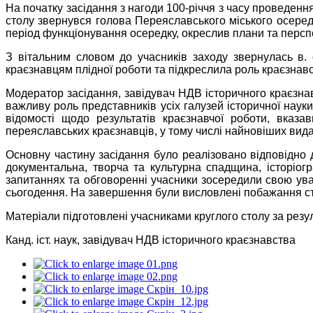
На початку засідання з нагоди 100-річчя з часу проведення
столу звернувся голова Переяславського міського осередк
період функціонування осередку, окреслив плани та персп
З вітальним словом до учасників заходу звернулась в.
краєзнавцям плідної роботи та підкреслила роль краєзнавс
Модератор засідання, завідувач НДВ історичного краєзнав
важливу роль представників усіх галузей історичної науки
відомості щодо результатів краєзнавчої роботи, вказ
переяславських краєзнавців, у тому числі найновіших вида
Основну частину засідання було реалізовано відповідно д
документальна, творча та культурна спадщина, історіогра
запитаннях та обговоренні учасники зосередили свою уваг
сьогодення. На завершення були висловлені побажання сто
Матеріали підготовлені учасниками круглого столу за резу
Канд. іст. наук, завідувач Н