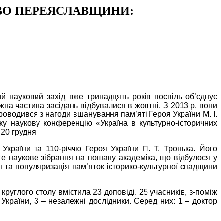
ТВО ПЕРЕЯСЛАВЩИНИ:
й науковий захід вже тринадцять років поспіль об’єднує
на частина засідань відбувалися в жовтні. З 2013 р. вони
оводився з нагоди вшанування пам’яті Героя України М. І.
у наукову конференцію «Україна в культурно-історичних
 20 грудня.
України та 110-річчю Героя України П. Т. Тронька. Його
е наукове зібрання на пошану академіка, що відбулося у
 та популяризація пам’яток історико-культурної спадщини
углого столу вмістила 23 доповіді. 25 учасників, з-поміж
країни, 3 – незалежні дослідники. Серед них: 1 – доктор