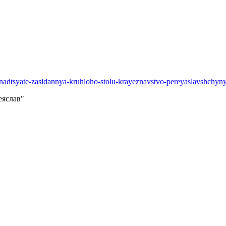
rynadtsyate-zasidannya-kruhloho-stolu-krayeznavstvo-pereyaslavshchy
еяслав"