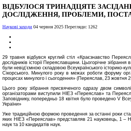
ВІДБУЛОСЯ ТРИНАДЦЯТЕ ЗАСІДАН
ДОСЛІДЖЕННЯ, ПРОБЛЕМИ, ПОСТА
Наукові заходи
04 червня 2025
Перегляди: 1262
29 травня відбувся круглий стіл «Краєзнавство Переясл
дослідників історії Переяславщини. Цьогорічне зібрання 
були невід’ємною складовою Всеукраїнського історико-кул
Сікорського. Минулого року в межах роботи форуму орг
процесах минулого і сьогодення» (Переяслав, 23 жовтня 202
Цього року зібрання присвяченого одразу двом символіч
організаторами виступили НІЕЗ «Переяслав» та Переясла
Заповіднику, попередньо 18 квітня було проведено V Все
України»
Уже традиційною формою проведення за останні роки стало
яких НІЕЗ «Переяслав» представляв 21 науковець, 1 – На
наук та 10 кандидатів наук.