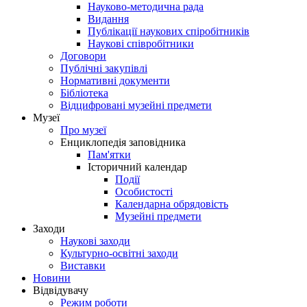
Науково-методична рада
Видання
Публікації наукових спіробітників
Наукові співробітники
Договори
Публічні закупівлі
Нормативні документи
Бібліотека
Відцифровані музейні предмети
Музеї
Про музеї
Енциклопедія заповідника
Пам'ятки
Історичний календар
Події
Особистості
Календарна обрядовість
Музейні предмети
Заходи
Наукові заходи
Культурно-освітні заходи
Виставки
Новини
Відвідувачу
Режим роботи