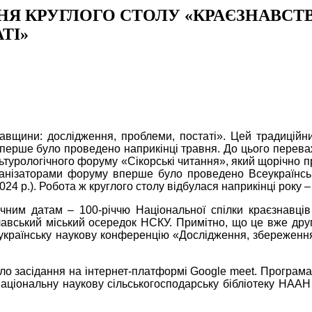
НЯ КРУГЛОГО СТОЛУ «КРАЄЗНАВС
ТІ»
авщини: дослідження, проблеми, постаті». Цей традиційни
вперше було проведено наприкінці травня. До цього переваж
ьтурологічного форуму «Сікорські читання», який щорічно пр
анізаторами форуму вперше було проведено Всеукраїнськ
4 р.). Робота ж круглого столу відбулася наприкінці року –
ним датам – 100-річчю Національної спілки краєзнавців 
вський міський осередок НСКУ. Примітно, що це вже друг
українську наукову конференцію «Дослідження, збереження
 засідання на інтернет-платформі Google meet. Програма кр
ціональну наукову сільськогосподарську бібліотеку НААН У