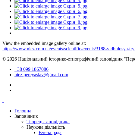
View the embedded image gallery online at:
https://www.niez.com.ua/events/scientific-events/3188-vidbulosya-t
© 2026 Національний історико-етнографічний заповідник "Пер
+38 099 1867086
niez.pereyaslav@gmail.com
Головна
Заповідник
Творець заповідника
Наукова діяльність
Вчена рада