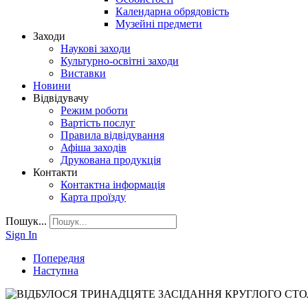
Календарна обрядовість
Музейні предмети
Заходи
Наукові заходи
Культурно-освітні заходи
Виставки
Новини
Відвідувачу
Режим роботи
Вартість послуг
Правила відвідування
Афіша заходів
Друкована продукція
Контакти
Контактна інформація
Карта проїзду
Пошук...
Sign In
Попередня
Наступна