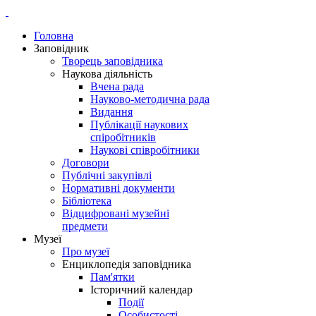
Головна
Заповідник
Творець заповідника
Наукова діяльність
Вчена рада
Науково-методична рада
Видання
Публікації наукових
спіробітників
Наукові співробітники
Договори
Публічні закупівлі
Нормативні документи
Бібліотека
Відцифровані музейні
предмети
Музеї
Про музеї
Енциклопедія заповідника
Пам'ятки
Історичний календар
Події
Особистості