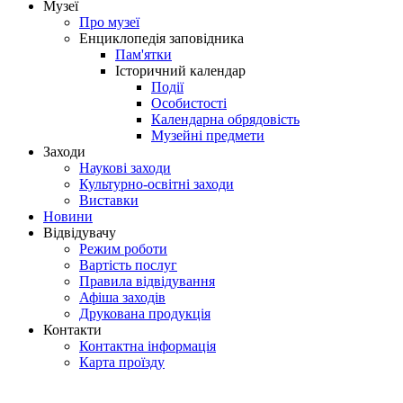
Музеї
Про музеї
Енциклопедія заповідника
Пам'ятки
Історичний календар
Події
Особистості
Календарна обрядовість
Музейні предмети
Заходи
Наукові заходи
Культурно-освітні заходи
Виставки
Новини
Відвідувачу
Режим роботи
Вартість послуг
Правила відвідування
Афіша заходів
Друкована продукція
Контакти
Контактна інформація
Карта проїзду