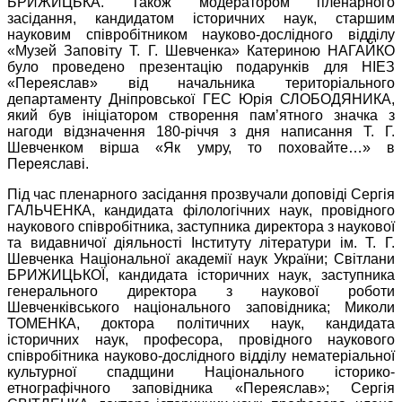
БРИЖИЦЬКА. Також модератором пленарного
засідання, кандидатом історичних наук, старшим
науковим співробітником науково-дослідного відділу
«Музей Заповіту Т. Г. Шевченка» Катериною НАГАЙКО
було проведено презентацію подарунків для НІЕЗ
«Переяслав» від начальника територіального
департаменту Дніпровської ГЕС Юрія СЛОБОДЯНИКА,
який був ініціатором створення пам’ятного значка з
нагоди відзначення 180-річчя з дня написання Т. Г.
Шевченком вірша «Як умру, то поховайте…» в
Переяславі.
Під час пленарного засідання прозвучали доповіді Сергія
ГАЛЬЧЕНКА, кандидата філологічних наук, провідного
наукового співробітника, заступника директора з наукової
та видавничої діяльності Інституту літератури ім. Т. Г.
Шевченка Національної академії наук України; Світлани
БРИЖИЦЬКОЇ, кандидата історичних наук, заступника
генерального директора з наукової роботи
Шевченківського національного заповідника; Миколи
ТОМЕНКА, доктора політичних наук, кандидата
історичних наук, професора, провідного наукового
співробітника науково-дослідного відділу нематеріальної
культурної спадщини Національного історико-
етнографічного заповідника «Переяслав»; Сергія