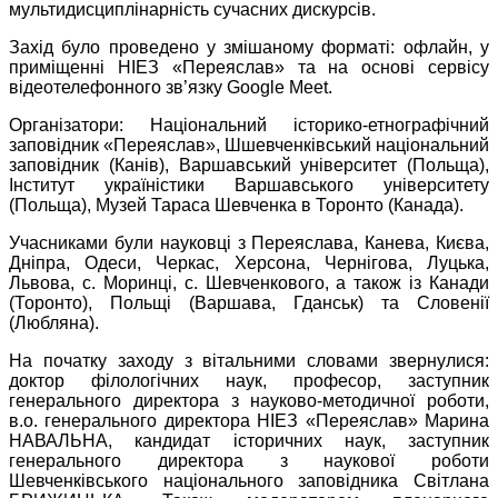
мультидисциплінарність сучасних дискурсів.
Захід було проведено у змішаному форматі: офлайн, у
приміщенні НІЕЗ «Переяслав» та на основі сервісу
відеотелефонного зв’язку Google Meet.
Організатори: Національний історико-етнографічний
заповідник «Переяслав», Шшевченківський національний
заповідник (Канів), Варшавський університет (Польща),
Інститут україністики Варшавського університету
(Польща), Музей Тараса Шевченка в Торонто (Канада).
Учасниками були науковці з Переяслава, Канева, Києва,
Дніпра, Одеси, Черкас, Херсона, Чернігова, Луцька,
Львова, с. Моринці, с. Шевченкового, а також із Канади
(Торонто), Польщі (Варшава, Гданськ) та Словенії
(Любляна).
На початку заходу з вітальними словами звернулися:
доктор філологічних наук, професор, заступник
генерального директора з науково-методичної роботи,
в.о. генерального директора НІЕЗ «Переяслав» Марина
НАВАЛЬНА, кандидат історичних наук, заступник
генерального директора з наукової роботи
Шевченківського національного заповідника Світлана