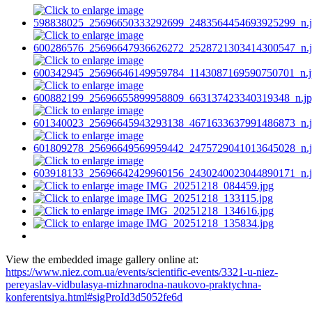
View the embedded image gallery online at:
https://www.niez.com.ua/events/scientific-events/3321-u-niez-
pereyaslav-vidbulasya-mizhnarodna-naukovo-praktychna-
konferentsiya.html#sigProId3d5052fe6d