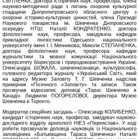
СВІТЛЕНКА, доктора історичних наук, професора, члена
науково-методичної ради з питань охорони культурної
спадщини Дніпропетровського обласного центру з
охорони історико-культурних цінностей, члена Президії
Наукового товариства ім. Шевченка Дніпровського
осередку НТШ; Наталії КОНДРАТЕНКО, доктора
філологічних наук, професора, завідувача кафедри
прикладної лінгвістики Одеського національного
університету імені І. І. Мечникова; Миколи СТЕПАНЕНКА,
доктора філологічних наук, професора кафедри
журналістики та мовної комунікації Національного
університету біоресурсів і природокористування України;
Олександра ШОКАЛА, шевченкознавця, культурософа,
головного редактора журналу «Український Світ», який
на адресу Музею Заповіту Т. Г. Шевченка надіслав
примірник «Пісенного «Заповіту» та записи. Також
прозвучав відеозапис доповіді «Тарас Шевченко в
Канаді» Людмили ПОГОРЄЛОВОЇ, директора Музею
Шевченка в Торонто.
Модератор секційних засідань – Олександр КОЛИБЕНКО,
кандидат історичних наук, професор, завідувач науково-
дослідного відділу археології НІЕЗ «Переяслав». У ході
роботи прозвучали доповіді науковців із Національного
заповідника «Батьківщина Тараса Шевченка» Наталії