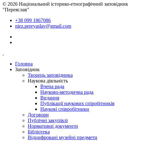
© 2026 Національний історико-етнографічний заповідник
"Переяслав"
+38 099 1867086
niez.pereyaslav@gmail.com
Головна
Заповідник
Творець заповідника
Наукова діяльність
Вчена рада
Науково-методична рада
Видання
Публікації наукових спіробітників
Наукові співробітники
Договори
Публічні закупівлі
Нормативні документи
Бібліотека
Відцифровані музейні предмети