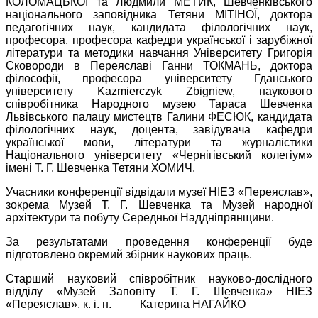
КОЛОМАЦЬКОЇ та Людмили МЕТИК, Шевченківського
національного заповідника Тетяни МІТІНОЇ, доктора
педагогічних наук, кандидата філологічних наук,
професора, професора кафедри української і зарубіжної
літератури та методики навчання Університету Григорія
Сковороди в Переяславі Ганни ТОКМАНЬ, доктора
філософії, професора університету Гданського
університету Kazmierczyk Zbigniew, наукового
співробітника Народного музею Тараса Шевченка
Львівського палацу мистецтв Галини ФЕСЮК, кандидата
філологічних наук, доцента, завідувача кафедри
української мови, літератури та журналістики
Національного університету «Чернігівський колегіум»
імені Т. Г. Шевченка Тетяни ХОМИЧ.
Учасники конференції відвідали музеї НІЕЗ «Переяслав»,
зокрема Музей Т. Г. Шевченка та Музей народної
архітектури та побуту Середньої Наддніпрянщини.
За результатами проведення конференції буде
підготовлено окремий збірник наукових праць.
Старший науковий співробітник науково-дослідного
відділу «Музей Заповіту Т. Г. Шевченка» НІЕЗ
«Переяслав»,
к. і. н. Катерина НАГАЙКО