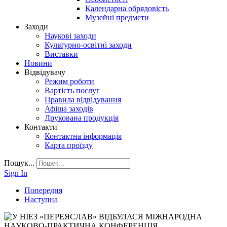
Календарна обрядовість
Музейні предмети
Заходи
Наукові заходи
Культурно-освітні заходи
Виставки
Новини
Відвідувачу
Режим роботи
Вартість послуг
Правила відвідування
Афіша заходів
Друкована продукція
Контакти
Контактна інформація
Карта проїзду
Пошук...
Sign In
Попередня
Наступна