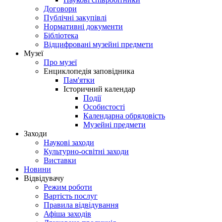
Договори
Публічні закупівлі
Нормативні документи
Бібліотека
Відцифровані музейні предмети
Музеї
Про музеї
Енциклопедія заповідника
Пам'ятки
Історичний календар
Події
Особистості
Календарна обрядовість
Музейні предмети
Заходи
Наукові заходи
Культурно-освітні заходи
Виставки
Новини
Відвідувачу
Режим роботи
Вартість послуг
Правила відвідування
Афіша заходів