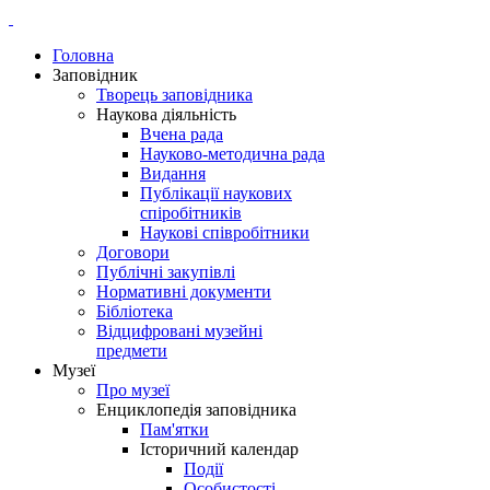
Головна
Заповідник
Творець заповідника
Наукова діяльність
Вчена рада
Науково-методична рада
Видання
Публікації наукових
спіробітників
Наукові співробітники
Договори
Публічні закупівлі
Нормативні документи
Бібліотека
Відцифровані музейні
предмети
Музеї
Про музеї
Енциклопедія заповідника
Пам'ятки
Історичний календар
Події
Особистості