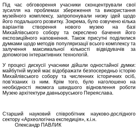
Під час обговорення учасники сконцентрували свої
зусилля на проблемах збереження та використання
музейного комплексу, запропонували низку ідей щодо
його подальшого розвитку. Зокрема, було озвучено кілька
варіантів створення нового музею на базі
Михайлівського собору та окреслено бачення його
експозиційного наповнення. Також присутні поділилися
думками щодо методів популяризації всього комплексу та
залучення максимальної кількості відвідувачів за
допомогою інтерактивних технологій.
У процесі дискусії учасники дійшли одностайної думки:
майбутній музей має відображати безпосередньо історію
Михайлівського собору та численних історичних осіб,
пов’язаних із ним. Крім того, було наголошено на
необхідності якомога швидшого відновлення роботи
Музею архітектури давньоруського Переяслава.
Старший науковий співробітник науково-дослідного
сектору «Археологічна експедиція», к.і.н.
Олександр ПАВЛИК