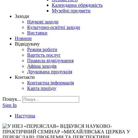
Календарна обрядовість
Музейні предмети
Заходи
Наукові заходи
Культурно-освітні заходи
Виставки
Новини
Відвідувачу
Режим роботи
Вартість послуг
Правила відвідування
Афіша заходів
Друкована продукція
Контакти
Контактна інформація
Карта проїзду
Пошук...
Sign In
Наступна