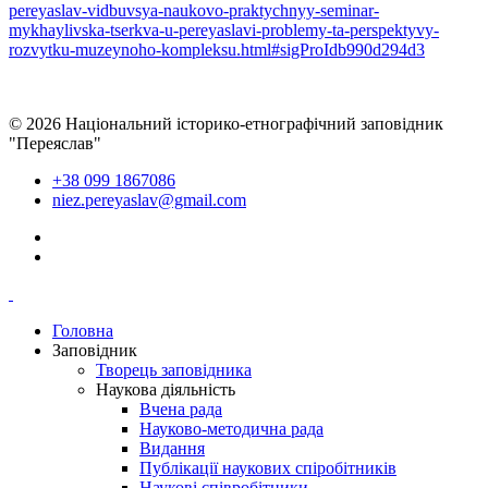
pereyaslav-vidbuvsya-naukovo-praktychnyy-seminar-
mykhaylivska-tserkva-u-pereyaslavi-problemy-ta-perspektyvy-
rozvytku-muzeynoho-kompleksu.html#sigProIdb990d294d3
© 2026 Національний історико-етнографічний заповідник
"Переяслав"
+38 099 1867086
niez.pereyaslav@gmail.com
Головна
Заповідник
Творець заповідника
Наукова діяльність
Вчена рада
Науково-методична рада
Видання
Публікації наукових спіробітників
Наукові співробітники