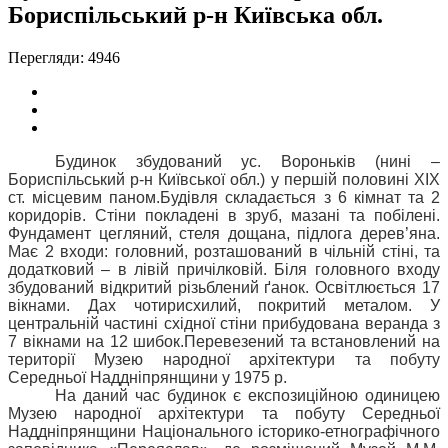
Бориспільський р-н Київська обл.
Перегляди: 4946
Будинок збудований у
с. Вороньків (нині –
Бориспільський р-н Київської обл.) у першій половині ХІХ
ст. місцевим паном.
Будівля складається з 6 кімнат та 2
коридорів. Стіни покладені в зруб, мазані та побілені.
Фундамент цегляний, стеля дощана, підлога дерев’яна.
Має 2 входи: головний, розташований в чільній стіні, та
додатковий – в лівій причілковій. Біля головного входу
збудований відкритий різьблений ґанок. Освітлюється 17
вікнами. Дах чотирисхилий, покритий металом. У
центральній частині східної стіни прибудована веранда з
7 вікнами на 12 шибок.
Перевезений та встановлений на
території Музею народної архітектури та побуту
Середньої Наддніпрянщини у 1975 р.
На даний час будинок є експозиційною одиницею
Музею народної архітектури та побуту Середньої
Наддніпрянщини Національного історико-етнографічного