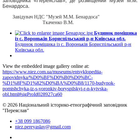
заповідника «Переяслав», де розміщений Музей М.М.
Бенардоса.
Завідувач НДС "Музей М.М. Бенардоса"
Ткаченко В.М.
Будинок поміщика
із с. Вороньків Бориспільський р-н Київська обл.
Будинок поміщика із с. Вороньків Бориспільський р-н
Київська обл.
View the embedded image gallery online at:
https://www.niez.com.ua/museums/entsyklopediia-
zapovidnyka/%D0%BF%D0%B0%D0%BC-
%D1%8F%D1%82%D0%BA%D0%B8/1170-budynok-
pomishchyka-iz-s-voronkiv-boryspilskyi-r-n-kyivska-
obl.html#sigProId028927ca60
© 2026 Національний історико-етнографічний заповідник
"Переяслав"
+38 099 1867086
niez.pereyaslav@gmail.com