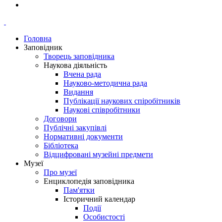
Головна
Заповідник
Творець заповідника
Наукова діяльність
Вчена рада
Науково-методична рада
Видання
Публікації наукових спіробітників
Наукові співробітники
Договори
Публічні закупівлі
Нормативні документи
Бібліотека
Відцифровані музейні предмети
Музеї
Про музеї
Енциклопедія заповідника
Пам'ятки
Історичний календар
Події
Особистості