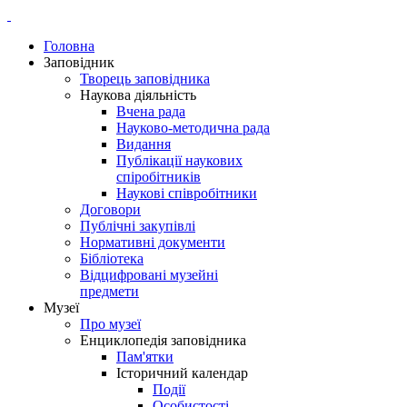
Головна
Заповідник
Творець заповідника
Наукова діяльність
Вчена рада
Науково-методична рада
Видання
Публікації наукових
спіробітників
Наукові співробітники
Договори
Публічні закупівлі
Нормативні документи
Бібліотека
Відцифровані музейні
предмети
Музеї
Про музеї
Енциклопедія заповідника
Пам'ятки
Історичний календар
Події
Особистості