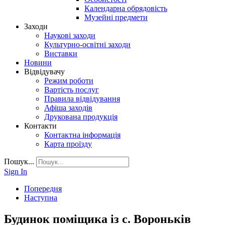
Календарна обрядовість
Музейні предмети
Заходи
Наукові заходи
Культурно-освітні заходи
Виставки
Новини
Відвідувачу
Режим роботи
Вартість послуг
Правила відвідування
Афіша заходів
Друкована продукція
Контакти
Контактна інформація
Карта проїзду
Пошук...
Sign In
Попередня
Наступна
Будинок поміщика із с. Вороньків