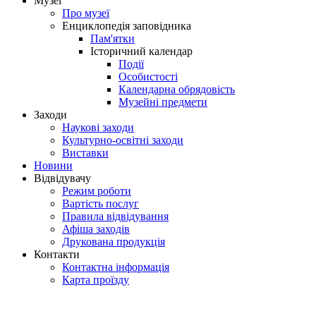
Музеї
Про музеї
Енциклопедія заповідника
Пам'ятки
Історичний календар
Події
Особистості
Календарна обрядовість
Музейні предмети
Заходи
Наукові заходи
Культурно-освітні заходи
Виставки
Новини
Відвідувачу
Режим роботи
Вартість послуг
Правила відвідування
Афіша заходів
Друкована продукція
Контакти
Контактна інформація
Карта проїзду