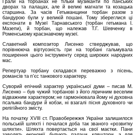
Грали на торбанах не тільки музиканти по панських
дворах та палацах, але й великі магнати та козацька
старшина. За часів Гетьманщини торбан разом з
бандурою були у великій пошані. Тому збереглися ці
експонати в Музеї Тарнавського (торбан гетьмана І.
Мазепи), й торбан, що належав Т.Г. Шевченку в
Роменському краєзнавчому музеї.
Славетний композитор Лисенко стверджував, що
порівнююча віртуозність гри на торбані гальмувала
поширення цього інструменту серед широких народних
мас.
Репертуар торбану складався переважно з пісень,
романсів та п’єс танкового характеру.
Суворий епічний характер української думи – писав М.
Лисенко – був чужий торбанові з його ліричним веселим
відважним характером; не гармоніювала йому ні духовна
псальма бандури й кобзи, ні взагалі пісня духовного чи
релігійного змісту.
На початку ХVІІІ ст. Правобережжя України залишилося
польській шляхті і почалася доба так званого «розвитку
шляхти». Шляхта повертається на свої маєтки. Пани
заводять економії, будують палаци, кляштори, а для