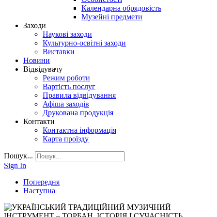
Календарна обрядовість
Музейні предмети
Заходи
Наукові заходи
Культурно-освітні заходи
Виставки
Новини
Відвідувачу
Режим роботи
Вартість послуг
Правила відвідування
Афіша заходів
Друкована продукція
Контакти
Контактна інформація
Карта проїзду
Пошук...
Sign In
Попередня
Наступна