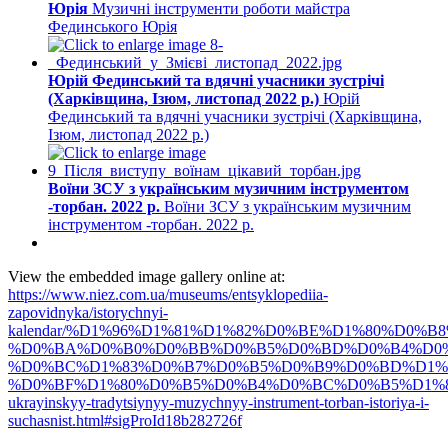
Юрія
Музичні інструменти роботи майстра
Фединського Юрія
Юрій Фединський та вдячні учасники зустрічі
(Харківщина, Ізюм, листопад 2022 р.)
Юрій
Фединський та вдячні учасники зустрічі (Харківщина,
Ізюм, листопад 2022 р.)
Воїни ЗСУ з українським музичним інструментом
-торбан. 2022 р.
Воїни ЗСУ з українським музичним
інструментом -торбан. 2022 р.
View the embedded image gallery online at:
https://www.niez.com.ua/museums/entsyklopediia-
zapovidnyka/istorychnyi-
kalendar/%D1%96%D1%81%D1%82%D0%BE%D1%80%D0%
%D0%BA%D0%B0%D0%BB%D0%B5%D0%BD%D0%B4%D0%
%D0%BC%D1%83%D0%B7%D0%B5%D0%B9%D0%BD%D1%9
%D0%BF%D1%80%D0%B5%D0%B4%D0%BC%D0%B5%D1%82
ukrayinskyy-tradytsiynyy-muzychnyy-instrument-torban-istoriya-i-
suchasnist.html#sigProId18b282726f