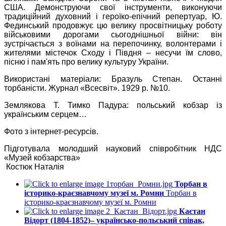
США. Демонструючи свої інструменти, виконуючи
традиційний духовний і героїко-епічний репертуар, Ю.
Фединський продовжує цю велику просвітницьку роботу
військовими дорогами сьогоднішньої війни: він
зустрічається з воїнами на перепочинку, волонтерами і
жителями містечок Сходу і Півдня – несучи їм слово,
пісню і пам'ять про велику культуру України.
Використані матеріали: Бразуль Степан. Останні
торбаністи. Журнал «Всесвіт». 1929 р. №10.
Землякова Т. Тимко Падура: польський кобзар із
українським серцем…
Фото з інтернет-ресурсів.
Підготувала молодший науковий співробітник НДС
«Музей кобзарства»
Костюк Наталія
Торбан в
історико-краєзнавчому музеї м. Ромни
Торбан в
історико-краєзнавчому музеї м. Ромни
Каєтан
Відорт (1804-1852)– українсько-польський співак,