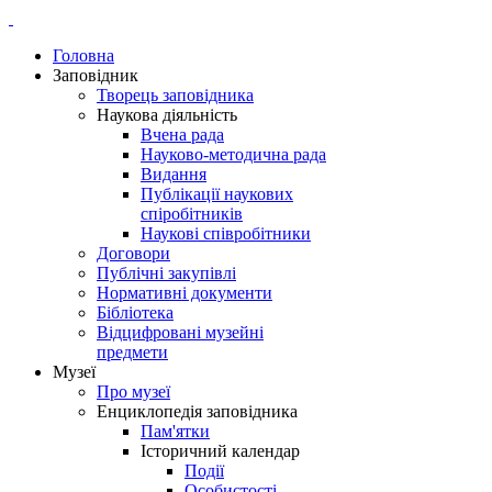
Головна
Заповідник
Творець заповідника
Наукова діяльність
Вчена рада
Науково-методична рада
Видання
Публікації наукових
спіробітників
Наукові співробітники
Договори
Публічні закупівлі
Нормативні документи
Бібліотека
Відцифровані музейні
предмети
Музеї
Про музеї
Енциклопедія заповідника
Пам'ятки
Історичний календар
Події
Особистості