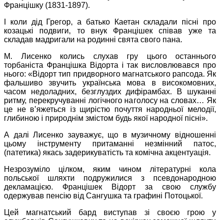
Францішку (1831-1897).
І коли дід Грегор, а батько Каетан складали пісні про
козацькі подвиги, то внук Францішек співав уже та
складав мадригали на родинні свята свого пана.
М. Лисенко колись слухав гру цього останнього
торбаніста Францішка Відорта і так висловлювався про
нього: «Відорт тип придворного магнатського рапсода. Як
фальшиво звучить українська мова в високомовних,
часом недоладних, безглуздих дифірамбах. В шуканні
ритму, перекручуванні логічного наголосу на словах… Як
це не в’яжеться із щирістю почуття народньої мелодії,
глибиною і природнім змістом будь якої народної пісні».
А далі Лисенко зауважує, що в музичному відношенні
цьому інструменту притаманні незмінний патос,
(патетика) якась задерикуватість та комічна акцентуація.
Незрозуміло цілком, яким чином літературні кола
польської шляхти подружилися з псевдонародною
декламацією. Францішек Відорт за свою службу
одержував пенсію від Сангушка та графині Потоцької.
Цей магнатський бард виступав зі своєю грою у