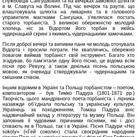
службовців Сангушкових та на вечірках заможної шляхти
в м. Славута на Волині. Під час вечірок та раутів, що
влаштовувала шляхта на ливарнях та в головного
управителя маєтками Сангушка, з’являлася постать
старого торбаніста. З великою обережністю молодий
хлопець ніс за Відортом його торбан в якійсь
чудернацькій скрині з якимись чудернацькими замочками.
Після доброї вечері та випивки пани чи молодь оточувала
Відорта і просили пограти. Не кваплячись, обережно
повагом виймав торбаніст свій інструмент. Багато хто
згадував, бо пам’ятали одну його пісню, це відома всім
пісня про Ревуху, а також декілька пісень польською
мовою, як очевидці стверджували - чудернацьким та
смішним співом.
Іншим відомим в Україні та Польщі торбаністом – поетом,
композитором – був Тимко Падура (1801-1871 рр.)
Творчість цього мандрівного поета-торбаніста і лірника
назавжди об’єднала польську та українську культури.
Українець за походженням, Томаш Падура вніс
надзвичайний вклад у літературу та музику Польщі. Він
заповнив її чудовими ліричними піснями, які і досі
співають як в Польші, так і в Україні. Пісня Падури «Hej
sokoly» («Гей соколи») стала своєрідним народним