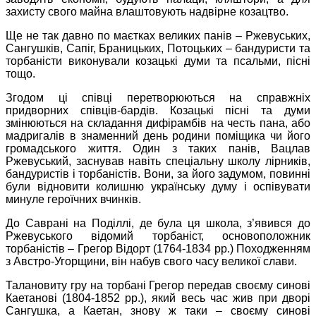
захисту свого майна влаштовують надвірне козацтво.
Ще не так давно по маєтках великих панів – Ржевуських,
Сангушків, Сапіг, Браницьких, Потоцьких – бандуристи та
торбаністи виконували козацькі думи та псальми, пісні
тощо.
Згодом ці співці перетворюються на справжніх
придворних співців-бардів. Козацькі пісні та думи
змінюються на складання дифірамбів на честь пана, або
мадригалів в знаменний день родини поміщика чи його
громадського життя. Один з таких панів, Вацлав
Ржевуський, заснував навіть спеціальну школу лірників,
бандуристів і торбаністів. Вони, за його задумом, повинні
були відновити колишню українську думу і оспівувати
минуле героїчних вчинків.
До Саврані на Поділлі, де була ця школа, з’явився до
Ржевуського відомий торбаніст, основоположник
торбаністів – Грегор Відорт (1764-1834 рр.) Походженням
з Австро-Угорщини, він набув свого часу великої слави.
Талановиту гру на торбані Грегор передав своєму синові
Каетанові (1804-1852 рр.), який весь час жив при дворі
Сангушка, а Каетан, знову ж таки – своєму синові