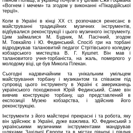
гімном Польщі, а українці почули її у фільмі Єжи Гофмана
«Вогнем і мечем» та згодом у виконанні «Пікардійської
терції».
Коли в Україні в кінці ХХ ст. розпочався ренесанс в
майструванні традиційних музичних інструментів,
відбувалися реконструкції і цього музичного інструменту.
Цим займалися М. Будник, М. Пасічний, згодом
М. Товкайло і Ю. Фединський. Спосіб гри на торбані
відроджував талановитий педагог Стрітівського коледжу
кобзарського мистецтва В. Г. Кушпет. Він мав і
талановитого учня-торбаніста, на жаль, померлого у
молодому віці, це був Микола Плекан.
Сьогодні надзвичайним та унікальним умільцем
майстрування торбану і музикантом та співаком під
супровід цього інструменту в Україні є американець
українського походження Юрій Фединський. Саме він
вивчив конструкцію торбану, що представлений в
експозиції Музею кобзарства, і здійснив його
реконструкцію.
Інструменти з його майстерні прекрасні і та робота, яку
він здійснює в Україні, дуже важлива. Ю. Фединський з
українськими музичними інструментами мандрував
шляхами Західної Європи та в містах півночі і півдня