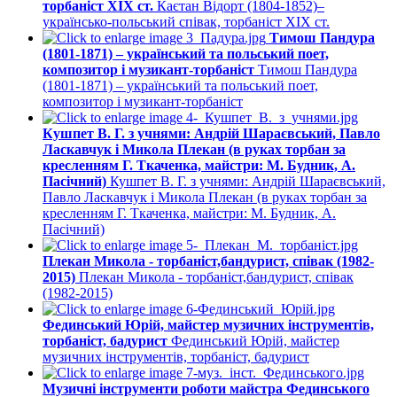
торбаніст ХІХ ст.
Каєтан Відорт (1804-1852)–
українсько-польський співак, торбаніст ХІХ ст.
Тимош Пандура
(1801-1871) – український та польський поет,
композитор і музикант-торбаніст
Тимош Пандура
(1801-1871) – український та польський поет,
композитор і музикант-торбаніст
Кушпет В. Г. з учнями: Андрій Шараєвський, Павло
Ласкавчук і Микола Плекан (в руках торбан за
кресленням Г. Ткаченка, майстри: М. Будник, А.
Пасічний)
Кушпет В. Г. з учнями: Андрій Шараєвський,
Павло Ласкавчук і Микола Плекан (в руках торбан за
кресленням Г. Ткаченка, майстри: М. Будник, А.
Пасічний)
Плекан Микола - торбаніст,бандурист, співак (1982-
2015)
Плекан Микола - торбаніст,бандурист, співак
(1982-2015)
Фединський Юрій, майстер музичних інструментів,
торбаніст, бадурист
Фединський Юрій, майстер
музичних інструментів, торбаніст, бадурист
Музичні інструменти роботи майстра Фединського