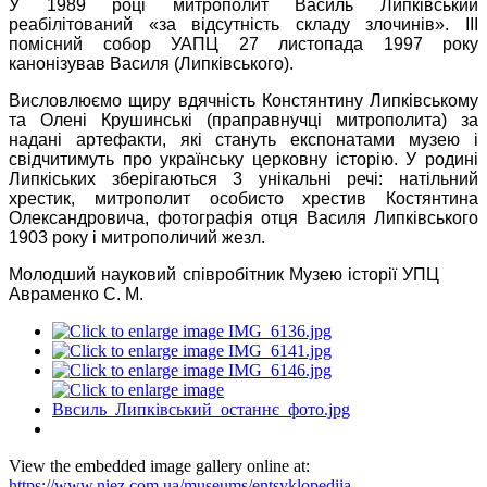
У 1989 році митрополит Василь Липківський
реабілітований «за відсутність складу злочинів». ІІІ
помісний собор УАПЦ 27 листопада 1997 року
канонізував Василя (Липківського).
Висловлюємо щиру вдячність Констянтину Липківському
та Олені Крушинські (праправнучці митрополита) за
надані артефакти, які стануть експонатами музею і
свідчитимуть про українську церковну історію. У родині
Липкіських зберігаються 3 унікальні речі: натільний
хрестик, митрополит особисто хрестив Костянтина
Олександровича, фотографія отця Василя Липківського
1903 року і митрополичий жезл.
Молодший науковий співробітник Музею історії УПЦ
Авраменко С. М.
View the embedded image gallery online at:
https://www.niez.com.ua/museums/entsyklopediia-