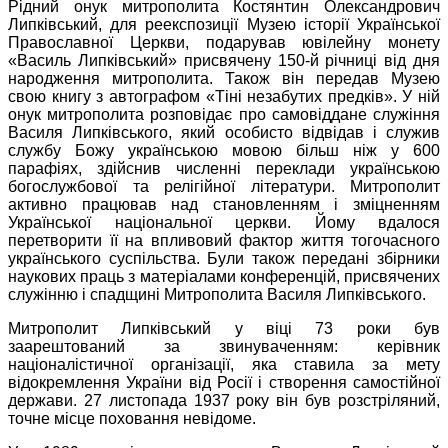
Рідний онук митрополита Костянтин Олександрович
Липківський, для реекспозиції Музею історії Української
Православної Церкви, подарував ювілейну монету
«Василь Липківський» присвячену 150-й річниці від дня
народження митрополита. Також він передав Музею
свою книгу з автографом «Тіні незабутих предків». У ній
онук митрополита розповідає про самовіддане служіння
Василя Липківського, який особисто відвідав і служив
службу Божу українською мовою більш ніж у 600
парафіях, здійснив численні переклади українською
богослужбової та релігійної літератури. Митрополит
активно працював над становленням і зміцненням
Української національної церкви. Йому вдалося
перетворити її на впливовий фактор життя тогочасного
українського суспільства. Були також передані збірники
наукових праць з матеріалами конференцій, присвячених
служінню і спадщині Митрополита Василя Липківського.
Митрополит Липківський у віці 73 роки був
заарештований за звинуваченням: керівник
націоналістичної організації, яка ставила за мету
відокремлення України від Росії і створення самостійної
держави. 27 листопада 1937 року він був розстріляний,
точне місце поховання невідоме.