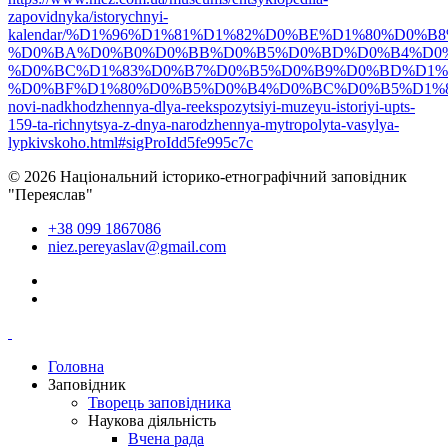
zapovidnyka/istorychnyi-
kalendar/%D1%96%D1%81%D1%82%D0%BE%D1%80%D0%
%D0%BA%D0%B0%D0%BB%D0%B5%D0%BD%D0%B4%D0%
%D0%BC%D1%83%D0%B7%D0%B5%D0%B9%D0%BD%D1%9
%D0%BF%D1%80%D0%B5%D0%B4%D0%BC%D0%B5%D1%82
novi-nadkhodzhennya-dlya-reekspozytsiyi-muzeyu-istoriyi-upts-
159-ta-richnytsya-z-dnya-narodzhennya-mytropolyta-vasylya-
lypkivskoho.html#sigProIdd5fe995c7c
© 2026 Національний історико-етнографічний заповідник
"Переяслав"
+38 099 1867086
niez.pereyaslav@gmail.com
Головна
Заповідник
Творець заповідника
Наукова діяльність
Вчена рада