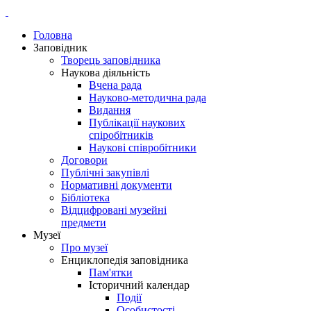
Головна
Заповідник
Творець заповідника
Наукова діяльність
Вчена рада
Науково-методична рада
Видання
Публікації наукових
спіробітників
Наукові співробітники
Договори
Публічні закупівлі
Нормативні документи
Бібліотека
Відцифровані музейні
предмети
Музеї
Про музеї
Енциклопедія заповідника
Пам'ятки
Історичний календар
Події
Особистості