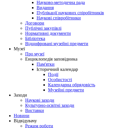
Науково-методична рада
Видання
Публікації наукових спіробітників
Наукові співробітники
Договори
Публічні закупівлі
Нормативні документи
Бібліотека
Відцифровані музейні предмети
Музеї
Про музеї
Енциклопедія заповідника
Пам'ятки
Історичний календар
Події
Особистості
Календарна обрядовість
Музейні предмети
Заходи
Наукові заходи
Культурно-освітні заходи
Виставки
Новини
Відвідувачу
Режим роботи