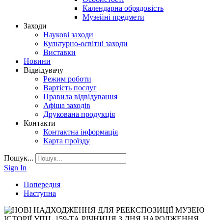
Календарна обрядовість
Музейні предмети
Заходи
Наукові заходи
Культурно-освітні заходи
Виставки
Новини
Відвідувачу
Режим роботи
Вартість послуг
Правила відвідування
Афіша заходів
Друкована продукція
Контакти
Контактна інформація
Карта проїзду
Пошук...
Sign In
Попередня
Наступна