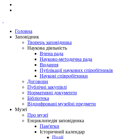
Головна
Заповідник
Творець заповідника
Наукова діяльність
Вчена рада
Науково-методична рада
Видання
Публікації наукових спіробітників
Наукові співробітники
Договори
Публічні закупівлі
Нормативні документи
Бібліотека
Відцифровані музейні предмети
Музеї
Про музеї
Енциклопедія заповідника
Пам'ятки
Історичний календар
Події