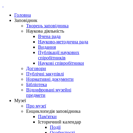
Головна
Заповідник
Творець заповідника
Наукова діяльність
Вчена рада
Науково-методична рада
Видання
Публікації наукових
спіробітників
Наукові співробітники
Договори
Публічні закупівлі
Нормативні документи
Бібліотека
Відцифровані музейні
предмети
Музеї
Про музеї
Енциклопедія заповідника
Пам'ятки
Історичний календар
Події
Особистості