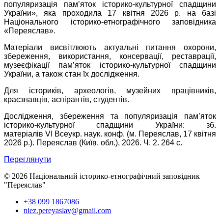
популяризація пам’яток історико-культурної спадщини
України», яка проходила 17 квітня 2026 р. на базі
Національного історико-етнографічного заповідника
«Переяслав».
Матеріали висвітлюють актуальні питання охорони,
збереження, використання, консервації, реставрації,
музеєфікації пам’яток історико-культурної спадщини
України, а також стан їх дослідження.
Для істориків, археологів, музейних працівників,
краєзнавців, аспірантів, студентів.
Дослідження, збереження та популяризація пам’яток
історико-культурної спадщини України: зб.
матеріалів
VI
Всеукр. наук. конф. (м. Переяслав, 17
квітня
2026 р.). Переяслав (Київ. обл.), 2026. Ч. 2. 264 с.
Переглянути
© 2026 Національний історико-етнографічний заповідник
"Переяслав"
+38 099 1867086
niez.pereyaslav@gmail.com