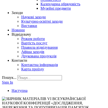
Календарна обрядовість
Музейні предмети
Заходи
Наукові заходи
Культурно-освітні заходи
Виставки
Новини
Відвідувачу
Режим роботи
Вартість послуг
Правила відвідування
Афіша заходів
Друкована продукція
Контакти
Контактна інформація
Карта проїзду
Пошук...
Sign In
Наступна