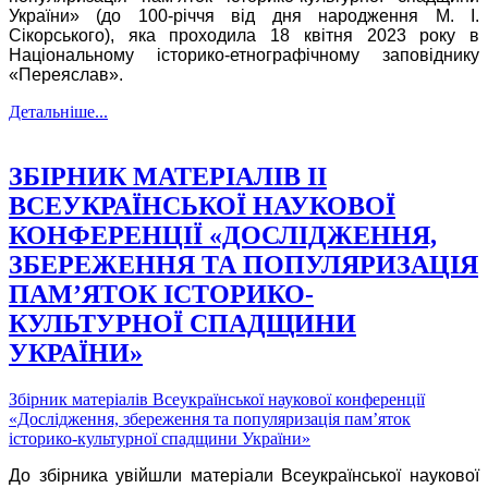
України» (до 100-річчя від дня народження М. І.
Сікорського), яка проходила 18 квітня 2023 року в
Національному історико-етнографічному заповіднику
«Переяслав».
Детальніше...
ЗБІРНИК МАТЕРІАЛІВ II
ВСЕУКРАЇНСЬКОЇ НАУКОВОЇ
КОНФЕРЕНЦІЇ «ДОСЛІДЖЕННЯ,
ЗБЕРЕЖЕННЯ ТА ПОПУЛЯРИЗАЦІЯ
ПАМ’ЯТОК ІСТОРИКО-
КУЛЬТУРНОЇ СПАДЩИНИ
УКРАЇНИ»
Збірник матеріалів Всеукраїнської наукової конференції
«Дослідження, збереження та популяризація пам’яток
історико-культурної спадщини України»
До збірника увійшли матеріали Всеукраїнської наукової