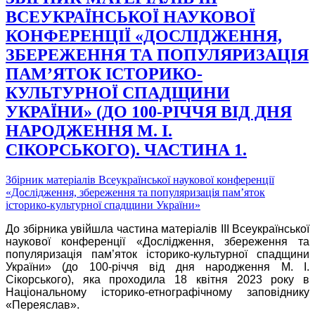
ВСЕУКРАЇНСЬКОЇ НАУКОВОЇ
КОНФЕРЕНЦІЇ «ДОСЛІДЖЕННЯ,
ЗБЕРЕЖЕННЯ ТА ПОПУЛЯРИЗАЦІЯ
ПАМ’ЯТОК ІСТОРИКО-
КУЛЬТУРНОЇ СПАДЩИНИ
УКРАЇНИ» (ДО 100-РІЧЧЯ ВІД ДНЯ
НАРОДЖЕННЯ М. І.
СІКОРСЬКОГО). ЧАСТИНА 1.
Збірник матеріалів Всеукраїнської наукової конференції
«Дослідження, збереження та популяризація пам’яток
історико-культурної спадщини України»
До збірника увійшла частина матеріалів III Всеукраїнської
наукової конференції «Дослідження, збереження та
популяризація пам’яток історико-культурної спадщини
України» (до 100-річчя від дня народження М. І.
Сікорського), яка проходила 18 квітня 2023 року в
Національному історико-етнографічному заповіднику
«Переяслав».