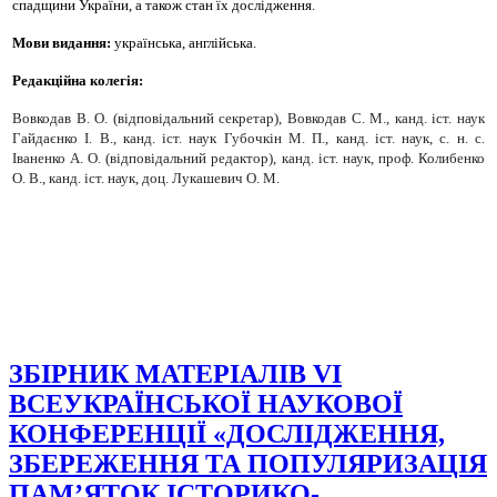
спадщини України, а також стан їх дослідження.
Мови видання:
українська, англійська.
Редакційна колегія:
Вовкодав В. О.
(відповідальний секретар)
, Вовкодав С. М., канд. іст. наук
Гайдаєнко І. В.,
канд. іст. наук Губочкін М. П.,
канд. іст. наук, с. н. с.
Іваненко А. О. (відповідальний редактор),
канд. іст. наук, проф. Колибенко
О. В., канд. іст. наук, доц. Лукашевич О. М.
ЗБІРНИК МАТЕРІАЛІВ VІ
ВСЕУКРАЇНСЬКОЇ НАУКОВОЇ
КОНФЕРЕНЦІЇ «ДОСЛІДЖЕННЯ,
ЗБЕРЕЖЕННЯ ТА ПОПУЛЯРИЗАЦІЯ
ПАМ’ЯТОК ІСТОРИКО-