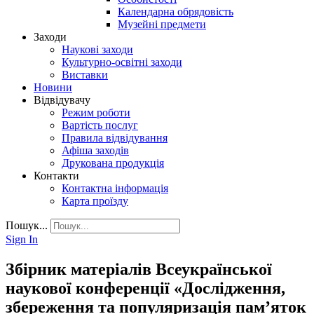
Календарна обрядовість
Музейні предмети
Заходи
Наукові заходи
Культурно-освітні заходи
Виставки
Новини
Відвідувачу
Режим роботи
Вартість послуг
Правила відвідування
Афіша заходів
Друкована продукція
Контакти
Контактна інформація
Карта проїзду
Пошук...
Sign In
Збірник матеріалів Всеукраїнської
наукової конференції «Дослідження,
збереження та популяризація пам’яток