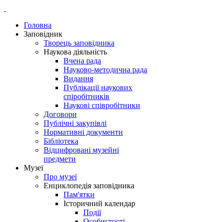
Головна
Заповідник
Творець заповідника
Наукова діяльність
Вчена рада
Науково-методична рада
Видання
Публікації наукових
спіробітників
Наукові співробітники
Договори
Публічні закупівлі
Нормативні документи
Бібліотека
Відцифровані музейні
предмети
Музеї
Про музеї
Енциклопедія заповідника
Пам'ятки
Історичний календар
Події
Особистості