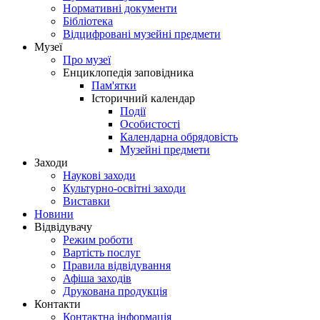
Нормативні документи
Бібліотека
Відцифровані музейні предмети
Музеї
Про музеї
Енциклопедія заповідника
Пам'ятки
Історичний календар
Події
Особистості
Календарна обрядовість
Музейні предмети
Заходи
Наукові заходи
Культурно-освітні заходи
Виставки
Новини
Відвідувачу
Режим роботи
Вартість послуг
Правила відвідування
Афіша заходів
Друкована продукція
Контакти
Контактна інформація