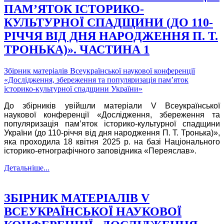
ПАМ’ЯТОК ІСТОРИКО-
КУЛЬТУРНОЇ СПАДЩИНИ (ДО 110-
РІЧЧЯ ВІД ДНЯ НАРОДЖЕННЯ П. Т.
ТРОНЬКА)». ЧАСТИНА 1
Збірник матеріалів Всеукраїнської наукової конференції
«Дослідження, збереження та популяризація пам’яток
історико-культурної спадщини України»
До збірників увійшли матеріали V Всеукраїнської
наукової конференції «Дослідження, збереження та
популяризація пам’яток історико-культурної спадщини
України (до 110-річчя від дня народження П. Т. Тронька)»,
яка проходила 18 квітня 2025 р. на базі Національного
історико-етнографічного заповідника «Переяслав».
Детальніше...
ЗБІРНИК МАТЕРІАЛІВ V
ВСЕУКРАЇНСЬКОЇ НАУКОВОЇ