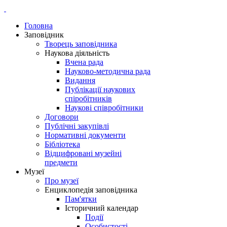
Головна
Заповідник
Творець заповідника
Наукова діяльність
Вчена рада
Науково-методична рада
Видання
Публікації наукових
спіробітників
Наукові співробітники
Договори
Публічні закупівлі
Нормативні документи
Бібліотека
Відцифровані музейні
предмети
Музеї
Про музеї
Енциклопедія заповідника
Пам'ятки
Історичний календар
Події
Особистості