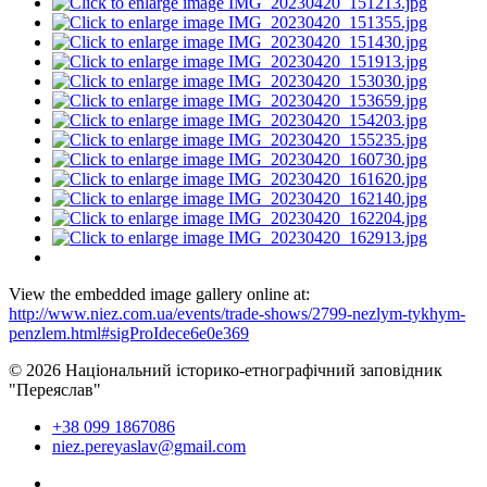
View the embedded image gallery online at:
http://www.niez.com.ua/events/trade-shows/2799-nezlym-tykhym-
penzlem.html#sigProIdece6e0e369
© 2026 Національний історико-етнографічний заповідник
"Переяслав"
+38 099 1867086
niez.pereyaslav@gmail.com