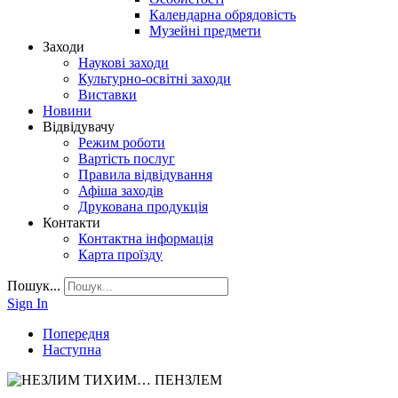
Календарна обрядовість
Музейні предмети
Заходи
Наукові заходи
Культурно-освітні заходи
Виставки
Новини
Відвідувачу
Режим роботи
Вартість послуг
Правила відвідування
Афіша заходів
Друкована продукція
Контакти
Контактна інформація
Карта проїзду
Пошук...
Sign In
Попередня
Наступна