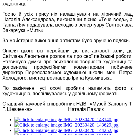
художниці.
Гостю й усіх присутніх налаштували на ліричний лад
Наталія Алєксандрова, виконавши пісню «Тече вода», а
Ганна Ляч подарувала мелодію з репертуару Святослава
Вакарчука «Мить».
За майстерне виконання артистам було вручено подяки.
Опісля цього всі перейшли до виставкової зали, де
Світлана Леонтьєва розповіла про свої пейзажні роботи.
Розвинула думки про психологію творчості художниці та
доповнила професійними коментарями побачене
директор Переяславської художньої школи імені Петра
Холодного, мистецтвознавець Ірина Кузьмицька.
По закінченні усі охочі зробили напам'ять фото з
художницею, поспілкувались у довільному форматі.
Старший науковий співробітник НДВ
«Музей Заповіту Т.
Г. Шевченка»
Наталія Павлик