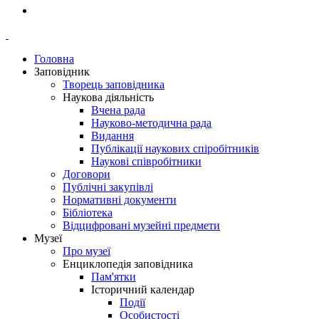
Головна
Заповідник
Творець заповідника
Наукова діяльність
Вчена рада
Науково-методична рада
Видання
Публікації наукових спіробітників
Наукові співробітники
Договори
Публічні закупівлі
Нормативні документи
Бібліотека
Відцифровані музейні предмети
Музеї
Про музеї
Енциклопедія заповідника
Пам'ятки
Історичний календар
Події
Особистості