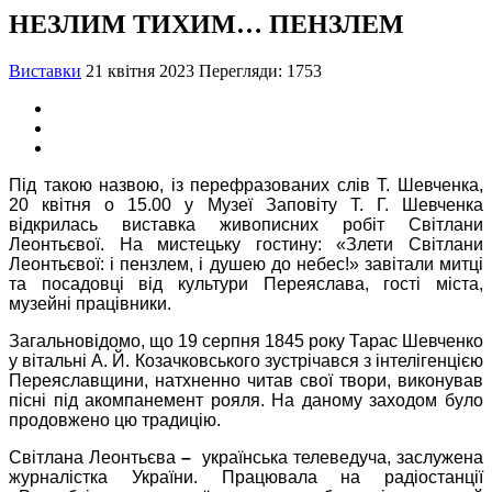
НЕЗЛИМ ТИХИМ… ПЕНЗЛЕМ
Виставки
21 квітня 2023
Перегляди: 1753
Під такою назвою, із перефразованих слів Т. Шевченка,
20 квітня о 15.00 у Музеї Заповіту Т. Г. Шевченка
відкрилась виставка живописних робіт Світлани
Леонтьєвої. На мистецьку гостину: «Злети Світлани
Леонтьєвої: і пензлем, і душею до небес!» завітали митці
та посадовці від культури Переяслава, гості міста,
музейні працівники.
Загальновідомо, що 19 серпня 1845 року Тарас Шевченко
у вітальні А. Й. Козачковського зустрічався з інтелігенцією
Переяславщини, натхненно читав свої твори, виконував
пісні під акомпанемент рояля. На даному заходом було
продовжено цю традицію.
Світлана Леонтьєва
–
українська телеведуча, заслужена
журналістка України. Працювала на радіостанції