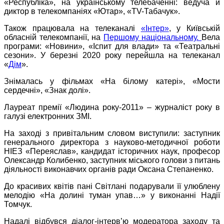
«Республіка», на українському телебаченні: ведуча й
диктор в телекомпаніях «Ютар», «ТV-Табачук».
Також працювала на телеканалі
«Інтер»
, у Київській
обласній телекомпанії, на
Першому національному.
Вела
програми: «Новини», «Іспит для влади» та «Театральні
сезони». У березні 2020 року перейшла на телеканал
«
Дім
».
Знімалась у фільмах «На білому катері», «Мости
сердечні», «Знак долі».
Лауреат премії «Людина року-2011» – журналіст року в
галузі електронних ЗМІ.
На заході з привітальним словом виступили: заступник
генерального директора з науково-методичної роботи
НІЕЗ «Переяслав», кандидат історичних наук, професор
Олександр Колибенко, заступник міського голови з питань
діяльності виконавчих органів ради Оксана Степаненко.
До красивих квітів пані Світлані подарували її улюблену
мелодію «На долині туман упав…» у виконанні Надії
Томчук.
Надалі відбувся діалог-інтерв’ю модератора заходу та