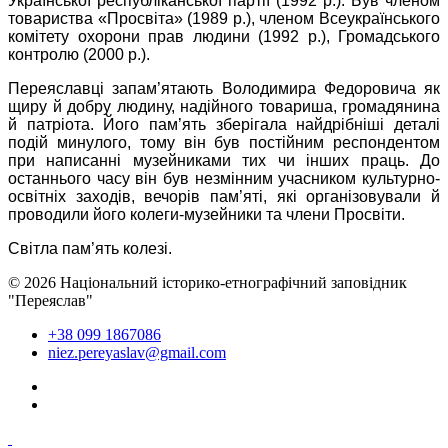
Української республіканської партії (1992 р.). Був членом
товариства «Просвіта» (1989 р.), членом Всеукраїнського
комітету охорони прав людини (1992 р.), Громадського
контролю (2000 р.).
Переяславці запам’ятають Володимира Федоровича як
щиру й добру людину, надійного товариша, громадянина
й патріота. Його пам’ять зберігала найдрібніші деталі
подій минулого, тому він був постійним респондентом
при написанні музейниками тих чи інших праць. До
останнього часу він був незмінним учасником культурно-
освітніх заходів, вечорів пам’яті, які організовували й
проводили його колеги-музейники та члени Просвіти.
Світла пам’ять колезі.
© 2026 Національний історико-етнографічний заповідник
"Переяслав"
+38 099 1867086
niez.pereyaslav@gmail.com