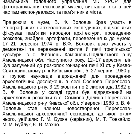
начальника головного управління МК УРСР для
фотографування експозиції музею, виставки, яка в цей
час там експонувалася, та пам’ятників міста.
Працюючи в музеї, В. Ф. Воловик брав участь в
етнографічних і археологічних експедиціях, під час яких
фіксував пам’ятки народної архітектури, проведення
розкопок, знайдені артефакти, перевезення їх до музею.
17–21 вересня 1974 р. В.Ф. Воловик взяв участь у
демонтажі та перевезенні житла й печі трипільської
культури із с. Жванець Кам’янець-Подільського р-ну
Хмельницької обл. Наступного року, 12–17 вересня, він
був залучений до розкопок гончарної печі ХІ ст. у Києво-
Святошинському р-ні Київської обл.; 5–27 червня 1980 р.
з групою науковців відряджений для проведення
археологічних досліджень в селі Соснова Переяслав-
Хмельницького р-ну. З 29 жовтня по 2 листопада 1982 р.
В. Ф. Воловик у складі групи був відряджений на
археологічні розкопки в с. Сомкова Долина Переяслав-
Хмельницького р-ну Київської обл. У вересні 1988 р. В. Ф.
Воловик став членом новоствореної Переяслав-
Хмельницької археологічної експедиції, до якої, окрім
нього, увійшли: Г. М. Бузян (керівник), М. Т. Товкайло,
М. М. Буйлук, Є. В. Махно.