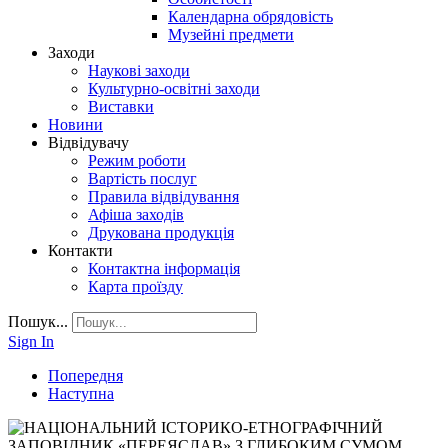
Календарна обрядовість
Музейні предмети
Заходи
Наукові заходи
Культурно-освітні заходи
Виставки
Новини
Відвідувачу
Режим роботи
Вартість послуг
Правила відвідування
Афіша заходів
Друкована продукція
Контакти
Контактна інформація
Карта проїзду
Пошук...
Sign In
Попередня
Наступна