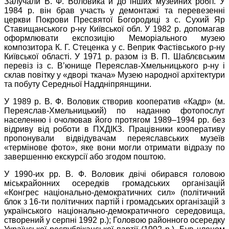
Залучали В. Ф. Воловика й до інших музейних робіт. У
1984 р. він брав участь у демонтажі та перевезенні
церкви Покрови Пресвятої Богородиці з с. Сухий Яр
Ставищанського р-ну Київської обл. У 1982 р. допомагав
оформлювати експозицію Меморіального музею
композитора К. Г. Стеценка у с. Веприк Фастівського р-ну
Київської області. У 1971 р. разом із В. П. Шаблєвським
перевіз із с. В’юнище Переяслав-Хмельницького р-ну і
склав повітку у «дворі ткача» Музею народної архітектури
та побуту Середньої Наддніпрянщини.
У 1989 р. В. Ф. Воловик створив кооператив «Кадр» (м.
Переяслав-Хмельницький) по наданню фотопослуг
населенню і очолював його протягом 1989–1994 рр. без
відриву від роботи в ПХДІКЗ. Працівники кооперативу
пропонували відвідувачам переяславських музеїв
«термінове фото», яке вони могли отримати відразу по
завершенню екскурсії або згодом поштою.
У 1990-их рр. В. Ф. Воловик двічі обирався головою
міськрайонних осередків громадських організацій
«Конгрес національно-демократичних сил» (політичний
блок з 16-ти політичних партій і громадських організацій з
українського національно-демократичного середовища,
створений у серпні 1992 р.); Головою районного осередку