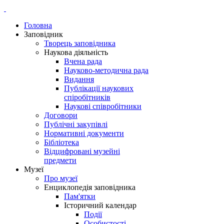
Головна
Заповідник
Творець заповідника
Наукова діяльність
Вчена рада
Науково-методична рада
Видання
Публікації наукових
спіробітників
Наукові співробітники
Договори
Публічні закупівлі
Нормативні документи
Бібліотека
Відцифровані музейні
предмети
Музеї
Про музеї
Енциклопедія заповідника
Пам'ятки
Історичний календар
Події
Особистості