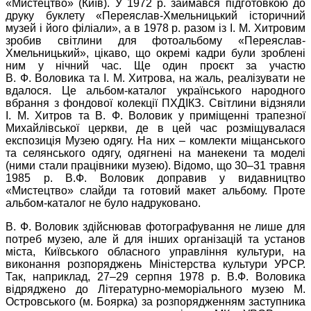
«Мистецтво» (Київ). У 1972 р. займався підготовкою до
друку буклету «Переяслав-Хмельницький історичний
музей і його філіали», а в 1978 р. разом із І. М. Хитровим
зробив світлини для фотоальбому «Переяслав-
Хмельницький», цікаво, що окремі кадри були зроблені
ним у нічний час. Ще один проєкт за участю
В. Ф. Воловика та І. М. Хитрова, на жаль, реалізувати не
вдалося. Це альбом-каталог українського народного
вбрання з фондової колекції ПХДІКЗ. Світлини відзняли
І. М. Хитров та В. Ф. Воловик у приміщенні трапезної
Михайлівської церкви, де в цей час розміщувалася
експозиція Музею одягу. На них – комлекти міщанського
та селянського одягу, одягнені на манекени та моделі
(ними стали працівники музею). Відомо, що 30–31 травня
1985 р. В.Ф. Воловик доправив у видавництво
«Мистецтво» слайди та готовий макет альбому. Проте
альбом-каталог не було надруковано.
В. Ф. Воловик здійснював фотографування не лише для
потреб музею, але й для інших організацій та установ
міста, Київського обласного управління культури, на
виконання розпоряджень Міністерства культури УРСР.
Так, наприклад, 27–29 серпня 1978 р. В.Ф. Воловика
відряджено до Літературно-меморіального музею М.
Островського (м. Боярка) за розпорядженням заступника