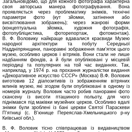
Загальновідомо, що для кожного фотографа характерна
своя авторська манера фотографування. Вона
проявляється через проблематику знімків, технічні
параметри фото (кут зйомки, затінення або
висвітлювання зображень); через жанрові форми
(концептуальна зйомка, художня фотографія,
фотопубліцистика, фоторепортаж, фотомонтаж).
В. Ф. Воловику найкраще вдавалися краєвиди Музею
народної архітектури та побуту Середньої
Наддніпрянщини, панорамні зображення пам’яток цього
музею, особливо церков і вітряків. Вони стали не лише
надбанням фондів, а й були опубліковані у місцевій
періодиці та популярних на той час виданнях. Так,
наприклад, у 1974 р. на прохання журналістки видання
«Декоративное искусство СССР» (Москва) В.Ф. Воловик
виготовив 12 діапозитивів із зображенням вітряних
млинів музею, які згодом були опубліковані в одному із
номерів журналу. Воловик часто робив панорамні фото
скансену із висоти пташиного польоту, для чого
піднімався під маківки музейних церков. Особливо вдалі
знімки були зроблені із бані церкви Святої Параскеви
П’ятниці (с. В’юнище Переяслав-Хмельницького р-ну
Київської обл.).
В. Ф. Воловик тісно співпрацював із видавництвом