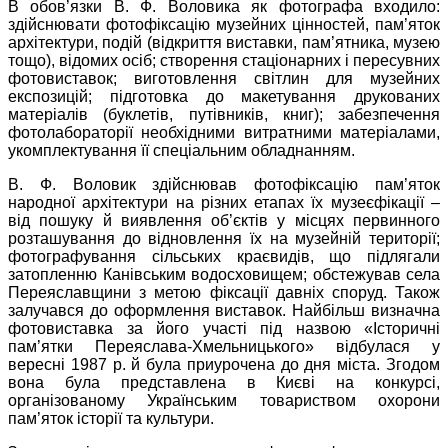
В обов’язки В. Ф. Воловика як фотографа входило:
здійснювати фотофіксацію музейних цінностей, пам’яток
архітектури, подій (відкриття виставки, пам’ятника, музею
тощо), відомих осіб; створення стаціонарних і пересувних
фотовиставок; виготовлення світлин для музейних
експозицій; підготовка до макетування друкованих
матеріалів (буклетів, путівників, книг); забезпечення
фотолабораторії необхідними витратними матеріалами,
укомплектування її спеціальним обладнанням.
В. Ф. Воловик здійснював фотофіксацію пам’яток
народної архітектури на різних етапах їх музеєфікації –
від пошуку й виявлення об’єктів у місцях первинного
розташування до відновлення їх на музейній території;
фотографування сільських краєвидів, що підлягали
затопленню Канівським водосховищем; обстежував села
Переяславщини з метою фіксації давніх споруд. Також
залучався до оформлення виставок. Найбільш визначна
фотовиставка за його участі під назвою «Історичні
пам’ятки Переяслава-Хмельницького» відбулася у
вересні 1987 р. й була приурочена до дня міста. Згодом
вона була представлена в Києві на конкурсі,
організованому Українським товариством охорони
пам’яток історії та культури.