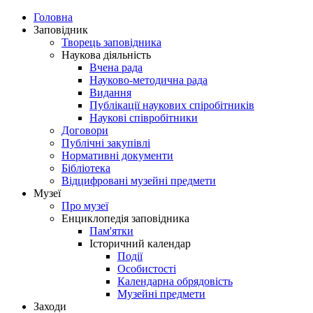
Головна
Заповідник
Творець заповідника
Наукова діяльність
Вчена рада
Науково-методична рада
Видання
Публікації наукових спіробітників
Наукові співробітники
Договори
Публічні закупівлі
Нормативні документи
Бібліотека
Відцифровані музейні предмети
Музеї
Про музеї
Енциклопедія заповідника
Пам'ятки
Історичний календар
Події
Особистості
Календарна обрядовість
Музейні предмети
Заходи