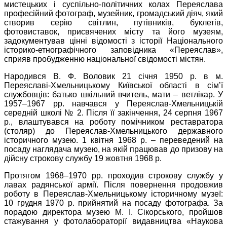
мистецьких і суспільно-політичних колах Переяслава
професійний фотограф, музейник, громадський діяч, який
створив серію світлин, путівників, буклетів,
фотовиставок, присвячених місту та його музеям,
задокументував цінні відомості з історії Національного
історико-етнографічного заповідника «Переяслав»,
сприяв пробудженню національної свідомості містян.
Народився В. Ф. Воловик 21 січня 1950 р. в м.
Переяславі-Хмельницькому Київської області в сім’ї
службовців: батько шкільний вчитель, мати – ветлікар. У
1957–1967 рр. навчався у Переяслав-Хмельницькій
середній школі № 2. Після її закінчення, 24 серпня 1967
р., влаштувався на роботу помічником реставратора
(столяр) до Переяслав-Хмельницького державного
історичного музею. 1 квітня 1968 р. – переведений на
посаду наглядача музею, на якій працював до призову на
дійсну строкову службу 19 жовтня 1968 р.
Протягом 1968–1970 рр. проходив строкову службу у
лавах радянської армії. Після повернення продовжив
роботу в Переяслав-Хмельницькому історичному музеї:
10 грудня 1970 р. прийнятий на посаду фотографа. За
порадою директора музею М. І. Сікорського, пройшов
стажування у фотолабораторії видавництва «Наукова