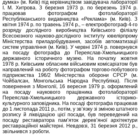
думка» (м. Київ) під керівництвом завідувача лабораторії
І. М. Хитрова. З березня 1973 р. по березень 1974 р.
працював фотографом фотолабораторії
Республіканського видавництва «Реклама» (м. Київ). З
квітня 1974 р. по травень 1974 р., – електрофотограф 4-го
розряду дослідного виробництва Київського філіалу
Всесоюзного науково-дослідного інституту ювелірпрому
Міністерства приладобудування, засобів автоматизації
систем управління (м. Київ). У червні 1974 р. повернувся
на посаду фотографа до Переяслав-Хмельницького
державного історичного музею. На початку жовтня
1978 р. Київським обласним військовим комісаріатом був
направлений на роботу фотографом торгово-побутового
підприємства 196/2 Міністерства оборони СРСР (м.
Чойбалсан, Монгольська Народна Республіка). Після
повернення з Монголії, 16 вересня 1979 р. оформлений
на посаду наукового працівника фотолабораторії
Переяслав-Хмельницького державного історико-
культурного заповідника. На посаді фотографа працював
до 1 листопада 2011 р., потім, у зв’язку зі зміною штатного
розпису й ліквідацією цієї посади, був переведений на
посаду реставратора пам’яток дерев’яної архітектури
реставраційної майстерні. Невдовзі, 31 березня 2012 р.,
звільнився з роботи.