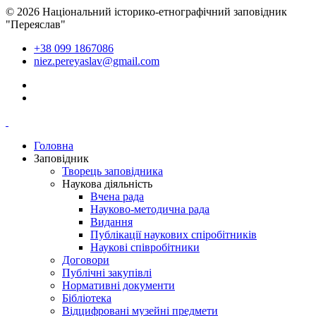
© 2026 Національний історико-етнографічний заповідник
"Переяслав"
+38 099 1867086
niez.pereyaslav@gmail.com
Головна
Заповідник
Творець заповідника
Наукова діяльність
Вчена рада
Науково-методична рада
Видання
Публікації наукових спіробітників
Наукові співробітники
Договори
Публічні закупівлі
Нормативні документи
Бібліотека
Відцифровані музейні предмети