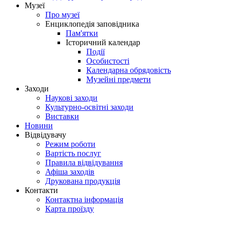
Музеї
Про музеї
Енциклопедія заповідника
Пам'ятки
Історичний календар
Події
Особистості
Календарна обрядовість
Музейні предмети
Заходи
Наукові заходи
Культурно-освітні заходи
Виставки
Новини
Відвідувачу
Режим роботи
Вартість послуг
Правила відвідування
Афіша заходів
Друкована продукція
Контакти
Контактна інформація
Карта проїзду