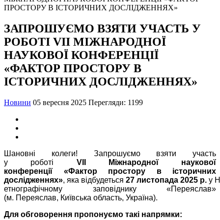
ЗАПРОШУЄМО ВЗЯТИ УЧАСТЬ У
РОБОТІ VІI МІЖНАРОДНОЇ
НАУКОВОЇ КОНФЕРЕНЦІЇ
«ФАКТОР ПРОСТОРУ В
ІСТОРИЧНИХ ДОСЛІДЖЕННЯХ»
Новини
05 вересня 2025
Перегляди: 1199
Шановні колеги! Запрошуємо взяти участь
у роботі
V
І
I
Міжнародної наукової
конференції
«Фактор простору в історичних
дослідженнях»
, яка відбудеться
2
7
листопада
2025 р.
у Н
етнографічному заповіднику «Переяслав»
(м. Переяслав, Київська область, Україна).
Для обговорення пропонуємо такі напрямки: