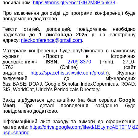
посиланням:
https://forms.gle/enccGfH2M3Prx6k38
.
Про включення доповіді до програми конференції буде
повідомлено додатково.
Тексти статей, доповідей, повідомлень необхідно
надіслати до
1 листопада 202
5
р.
на електронну
адресу:
niezkonference@gmail.com
.
Матеріали конференції буде опубліковано в науковому
журналі «Простір в історичних
дослідженнях»
ISSN
:
2709-8370
(Print), 2710-
1762 (Online) (сайт
видання:
https://spacehist.wixsite.com/prostir
). Журнал
включений до міжнародних
баз: BASE, DOAJ, Google Scholar, IndexCopernicus, ROAD,
SIS, WorldCat, Ulrich’s Periodicals Directory.
Захід відбудеться дистанційно (на базі сервіса
Google
Meet
). Про деталі проведення засідання буде
повідомлено додатково.
Інформаційний лист заходу та вимоги до оформлення
матеріалів:
https://drive.google.com/file/d/1ELymcAET0TMk
usp=sharing
.