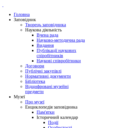
Головна
Заповідник
Творець заповідника
Наукова діяльність
Вчена рада
Науково-методична рада
Видання
Публікації наукових
спіробітників
Наукові співробітники
Договори
Публічні закупівлі
Нормативні документи
Бібліотека
Відцифровані музейні
предмети
Музеї
Про музеї
Енциклопедія заповідника
Пам'ятки
Історичний календар
Події
Особистості