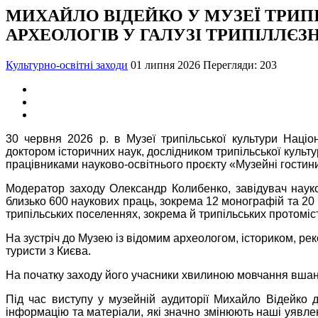
МИХАЙЛО ВІДЕЙКО У МУЗЕЇ ТРИП
АРХЕОЛОГІВ У ГАЛУЗІ ТРИПІЛЛЄЗ
Культурно-освітні заходи
01 липня 2026
Перегляди: 203
30 червня 2026 р. в Музеї трипільської культури Націо
доктором історичних наук, дослідником трипільської культ
працівниками науково-освітнього проєкту «Музейні гостин
Модератор заходу Олександр Колибенко, завідувач науко
близько 600 наукових праць, зокрема 12 монографій та 20 
трипільських поселеннях, зокрема й трипільських протоміст
На зустріч до Музею із відомим археологом, істориком, ре
туристи з Києва.
На початку заходу його учасники хвилиною мовчання вшанувал
Під час виступу у музейній аудиторії Михайло Відейко д
інформацію та матеріали, які значно змінюють наші уявленн