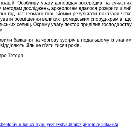
лізацій. Особливу увагу доповідач зосередив на сучасних
ім методам досліджень, археологам вдалося розкрити цілий
ні під час геомагнітної зйомки результати показали чітке
кувати розміщення великих громадських споруд-храмів, що
ьських селищ. Окрему увагу лектор приділив господарству
и.
ловили бажання на чергову зустріч в подальшому із знаним
ідділяють більше п’яти тисяч років.
 Тетеря
rkheolohiv-u-haluzi-trypillyeznavstva.html#sigProId2e188a2e2a