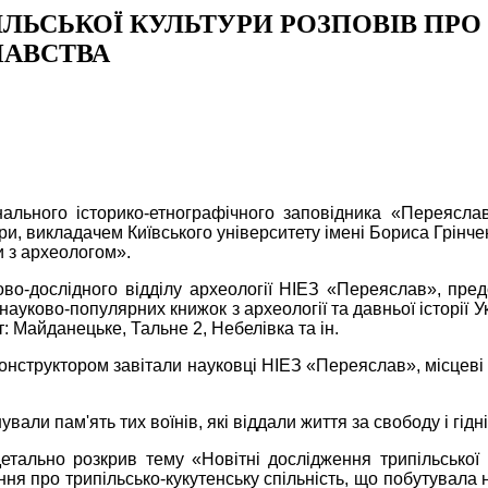
ІЛЬСЬКОЇ КУЛЬТУРИ РОЗПОВІВ ПРО
НАВСТВА
нального історико-етнографічного заповідника «Переясл
ури, викладачем Київського університету імені Бориса Грін
и з археологом».
во-дослідного відділу археології НІЕЗ «Переяслав», пре
науково-популярних книжок з археології та давньої історії У
: Майданецьке, Тальне 2, Небелівка та ін.
конструктором завітали науковці НІЕЗ «Переяслав», місцеві 
и пам'ять тих воїнів, які віддали життя за свободу і гідніст
етально розкрив тему «Новітні дослідження трипільської
я про трипільсько-кукутенську спільність, що побутувала на