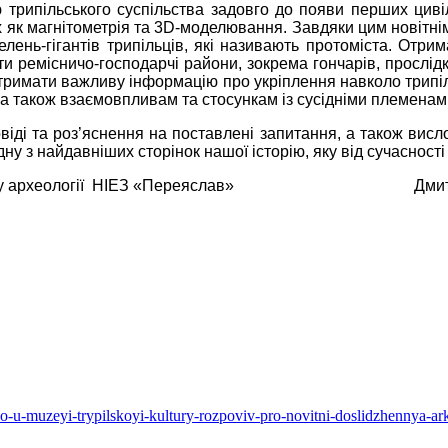
ю трипільського суспільства задовго до появи перших циві
ких як магнітометрія та 3D-моделювання. Завдяки цим новітн
лень-гігантів трипільців, які називають протоміста. Отрима
и ремісничо-господарчі райони, зокрема гончарів, прослід
тримати важливу інформацію про укріплення навколо трипіл
 а також взаємовпливам та стосункам із сусідніми племенам
овіді та роз’яснення на поставлені запитання, а також вис
 з найдавніших сторінок нашої історію, яку від сучасності в
ілу археології НІЕЗ «Переяслав» Дмитро
ko-u-muzeyi-trypilskoyi-kultury-rozpoviv-pro-novitni-doslidzhennya-a