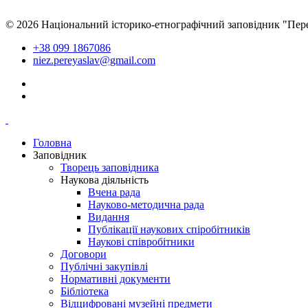
© 2026 Національний історико-етнографічний заповідник "Пер
+38 099 1867086
niez.pereyaslav@gmail.com
Головна
Заповідник
Творець заповідника
Наукова діяльність
Вчена рада
Науково-методична рада
Видання
Публікації наукових спіробітників
Наукові співробітники
Договори
Публічні закупівлі
Нормативні документи
Бібліотека
Відцифровані музейні предмети