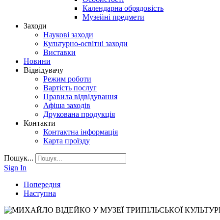
Календарна обрядовість
Музейні предмети
Заходи
Наукові заходи
Культурно-освітні заходи
Виставки
Новини
Відвідувачу
Режим роботи
Вартість послуг
Правила відвідування
Афіша заходів
Друкована продукція
Контакти
Контактна інформація
Карта проїзду
Пошук...
Sign In
Попередня
Наступна