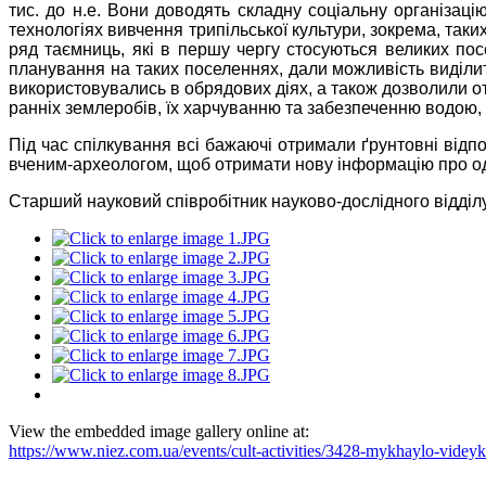
тис. до н.е. Вони доводять складну соціальну організаці
технологіях вивчення трипільської культури, зокрема, та
ряд таємниць, які в першу чергу стосуються великих посе
планування на таких поселеннях, дали можливість виділит
використовувались в обрядових діях, а також дозволили о
ранніх землеробів, їх харчуванню та забезпеченню водою,
Під час спілкування всі бажаючі отримали ґрунтовні відп
вченим-археологом, щоб отримати нову інформацію про одну
Старший науковий співробітник науково-дослідного
відд
View the embedded image gallery online at:
https://www.niez.com.ua/events/cult-activities/3428-mykhaylo-videy