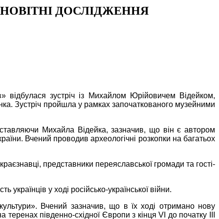
 НОВІТНІ ДОСЛІДЖЕННЯ
ав» відбулася зустріч із Михайлом Юрійовичем Відейком,
ченка. Зустріч пройшла у рамках започаткованого музейними
дставляючи Михайла Відейка, зазначив, що він є автором
країни. Вчений проводив археологічні розкопки на багатьох
краєзнавці, представники переяславської громади та гості-
ь українців у ході російсько-української війни.
 культури». Вчений зазначив, що в їх ході отримано нову
 теренах південно-східної Європи з кінця VІ до початку ІІІ