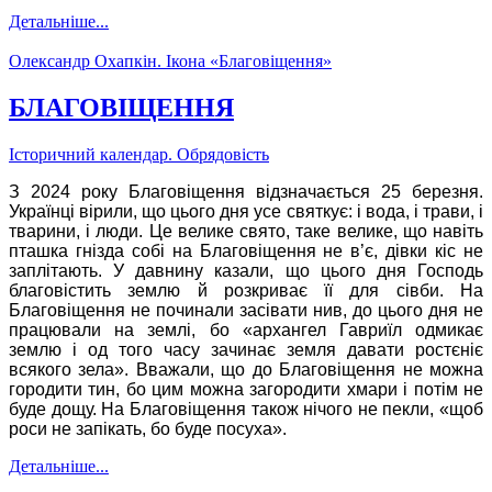
Детальніше...
Олександр Охапкін. Ікона «Благовіщення»
БЛАГОВІЩЕННЯ
Історичний календар. Обрядовість
З 2024 року Благовіщення відзначається 25 березня.
Українці вірили, що цього дня усе святкує: і вода, і трави, і
тварини, і люди. Це велике свято, таке велике, що навіть
пташка гнізда собі на Благовіщення не в’є, дівки кіс не
заплітають. У давнину казали, що цього дня Господь
благовістить землю й розкриває її для сівби. На
Благовіщення не починали засівати нив, до цього дня не
працювали на землі, бо «архангел Гавриїл одмикає
землю і од того часу зачинає земля давати ростєніє
всякого зела». Вважали, що до Благовіщення не можна
городити тин, бо цим можна загородити хмари і потім не
буде дощу. На Благовіщення також нічого не пекли, «щоб
роси не запікать, бо буде посуха».
Детальніше...