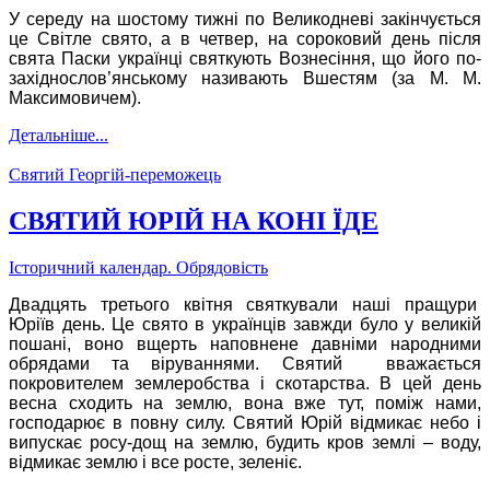
У середу на шостому тижні по Великодневі закінчується
це Світле свято, а в четвер, на сороковий день після
свята Паски українці святкують Вознесіння, що його по-
західнослов’янському називають Вшестям (за М. М.
Максимовичем).
Детальніше...
Святий Георгій-переможець
СВЯТИЙ ЮРІЙ НА КОНІ ЇДЕ
Історичний календар. Обрядовість
Двадцять третього квітня святкували наші пращури
Юріїв день. Це свято в українців завжди було у великій
пошані, воно вщерть наповнене давніми народними
обрядами та віруваннями. Святий вважається
покровителем землеробства і скотарства. В цей день
весна сходить на землю, вона вже тут, поміж нами,
господарює в повну силу. Святий Юрій відмикає небо і
випускає росу-дощ на землю, будить кров землі – воду,
відмикає землю і все росте, зеленіє.