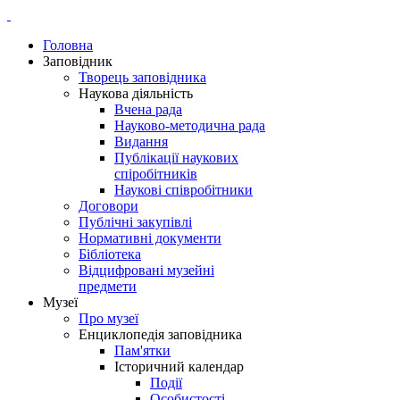
Головна
Заповідник
Творець заповідника
Наукова діяльність
Вчена рада
Науково-методична рада
Видання
Публікації наукових
спіробітників
Наукові співробітники
Договори
Публічні закупівлі
Нормативні документи
Бібліотека
Відцифровані музейні
предмети
Музеї
Про музеї
Енциклопедія заповідника
Пам'ятки
Історичний календар
Події
Особистості