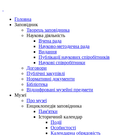
Головна
Заповідник
Творець заповідника
Наукова діяльність
Вчена рада
Науково-методична рада
Видання
Публікації наукових спіробітників
Наукові співробітники
Договори
Публічні закупівлі
Нормативні документи
Бібліотека
Відцифровані музейні предмети
Музеї
Про музеї
Енциклопедія заповідника
Пам'ятки
Історичний календар
Події
Особистості
Календарна обрядовість