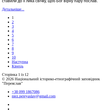
ставили до її лика свічку, щоб Бог вірну пару послав.
Детальніше...
1
2
3
4
5
6
7
8
9
10
Наступна
Кінець
Сторінка 1 із 12
© 2026 Національний історико-етнографічний заповідник
"Переяслав"
+38 099 1867086
niez.pereyaslav@gmail.com