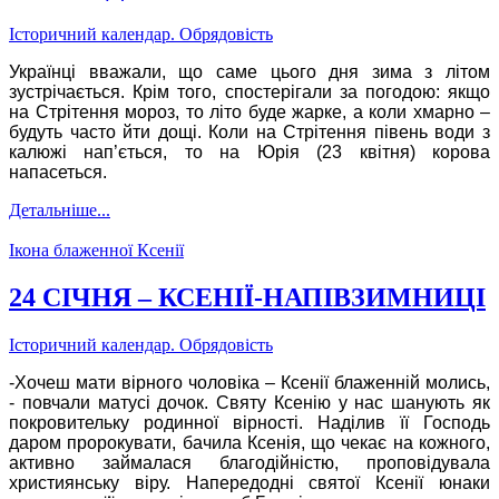
Історичний календар. Обрядовість
Українці вважали, що саме цього дня зима з літом
зустрічається. Крім того, спостерігали за погодою: якщо
на Стрітення мороз, то літо буде жарке, а коли хмарно –
будуть часто йти дощі. Коли на Стрітення півень води з
калюжі нап’ється, то на Юрія (23 квітня) корова
напасеться.
Детальніше...
Ікона блаженної Ксенії
24 СІЧНЯ – КСЕНІЇ-НАПІВЗИМНИЦІ
Історичний календар. Обрядовість
-Хочеш мати вірного чоловіка – Ксенії блаженній молись,
- повчали матусі дочок. Святу Ксенію у нас шанують як
покровительку родинної вірності. Наділив її Господь
даром пророкувати, бачила Ксенія, що чекає на кожного,
активно займалася благодійністю, проповідувала
християнську віру. Напередодні святої Ксенії юнаки