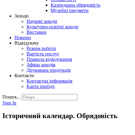
Календарна обрядовість
Музейні предмети
Заходи
Наукові заходи
Культурно-освітні заходи
Виставки
Новини
Відвідувачу
Режим роботи
Вартість послуг
Правила відвідування
Афіша заходів
Друкована продукція
Контакти
Контактна інформація
Карта проїзду
Пошук...
Sign In
Історичний календар. Обрядовість