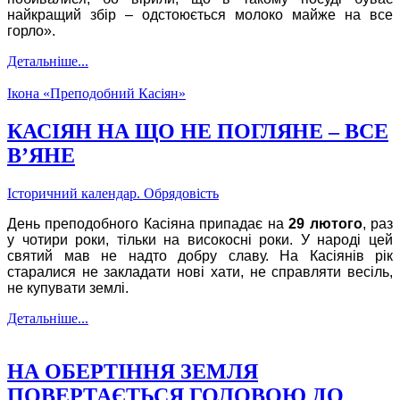
найкращий збір – одстоюється молоко майже на все
горло».
Детальніше...
Ікона «Преподобний Касіян»
КАСІЯН НА ЩО НЕ ПОГЛЯНЕ – ВСЕ
В’ЯНЕ
Історичний календар. Обрядовість
День преподобного Касіяна припадає на
29 лютого
, раз
у чотири роки, тільки на високосні роки. У народі цей
святий мав не надто добру славу. На Касіянів рік
старалися не закладати нові хати, не справляти весіль,
не купувати землі.
Детальніше...
НА ОБЕРТІННЯ ЗЕМЛЯ
ПОВЕРТАЄТЬСЯ ГОЛОВОЮ ДО