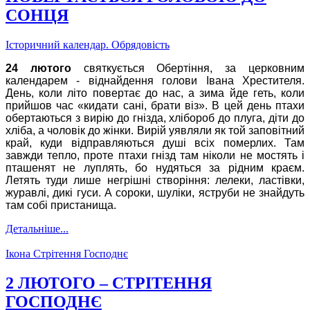
СОНЦЯ
Історичний календар. Обрядовість
24 лютого
святкується Обертіння, за церковним
календарем - віднайдення голови Івана Хрестителя.
День, коли літо повертає до нас, а зима йде геть, коли
прийшов час «кидати сані, брати віз». В цей день птахи
обертаються з вирію до гнізда, хлібороб до плуга, діти до
хліба, а чоловік до жінки. Вирій уявляли як той заповітний
край, куди відправляються душі всіх померлих. Там
завжди тепло, проте птахи гнізд там ніколи не мостять і
пташенят не луплять, бо нудяться за рідним краєм.
Летять туди лише негрішні створіння: лелеки, ластівки,
журавлі, дикі гуси. А сороки, шуліки, яструби не знайдуть
там собі пристанища.
Детальніше...
Ікона Стрітення Господнє
2 ЛЮТОГО – СТРІТЕННЯ
ГОСПОДНЄ