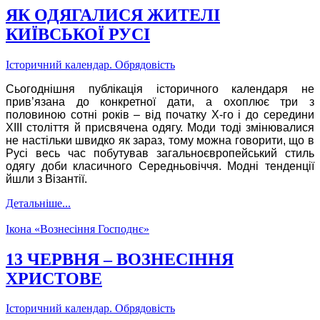
ЯК ОДЯГАЛИСЯ ЖИТЕЛІ
КИЇВСЬКОЇ РУСІ
Історичний календар. Обрядовість
Сьогоднішня публікація історичного календаря не
прив’язана до конкретної дати, а охоплює три з
половиною сотні років – від початку Х-го і до середини
ХІІІ століття й присвячена одягу. Моди тоді змінювалися
не настільки швидко як зараз, тому можна говорити, що в
Русі весь час побутував загальноєвропейський стиль
одягу доби класичного Cередньовіччя. Модні тенденції
йшли з Візантії.
Детальніше...
Ікона «Вознесіння Господнє»
13 ЧЕРВНЯ – ВОЗНЕСІННЯ
ХРИСТОВЕ
Історичний календар. Обрядовість