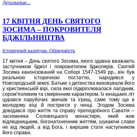
Детальніше...
17 КВІТНЯ ДЕНЬ СВЯТОГО
ЗОСИМА – ПОКРОВИТЕЛЯ
БДЖІЛЬНИЦТВА
Історичний календар. Обрядовість
17 квітня – День святого Зосима, якого здавна вважають
заступником бджіл і покровителем бджолярів. Святий
Зосима канонізований на Соборі 1547-1549 рр., він був
реальною історичною постаттю, народився у
Новгородській землі. Батьки з дитинства виховували його
у християнській вірі, сила якої підкріплювалася лагідним,
сором’язливим та смиренним характером. Із юнацьких літ
цурався парубочих звичаїв та ігрищ, саме тому ще в
молодому віці й постригся у ченці. Згодом Зосима
довідався про життя та справу преподобного Саватія –
засновника Соловецького монастиря, який жив
відлюдницьким, богонатхненним життям, шукаючи слави
не від людей, а від Бога, і вирішив стати наступником
його справи.