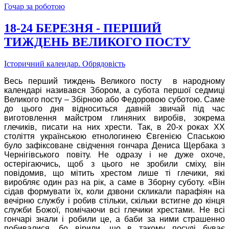
Гочар за роботою
18-24 БЕРЕЗНЯ - ПЕРШИЙ
ТИЖДЕНЬ ВЕЛИКОГО ПОСТУ
Історичний календар. Обрядовість
Весь перший тиждень Великого посту в народному
календарі називався Збором, а субота першої седмиці
Великого посту – Збірною або Федоровою суботою. Саме
до цього дня відноситься давній звичай під час
виготовлення майстром глиняних виробів, зокрема
глечиків, писати на них хрести. Так, в 20-х роках ХХ
століття українською етнологинею Євгенією Спаською
було зафіксоване свідчення гончара Дениса Щербака з
Чернігівського повіту. Не одразу і не дуже охоче,
остерігаючись, щоб з цього не зробили сміху, він
повідомив, що мітить хрестом лише ті глечики, які
виробляє один раз на рік, а саме в Зборну суботу. «Він
сідав формувати їх, коли дзвони скликали парафіян на
вечірню службу і робив стільки, скільки встигне до кінця
служби Божої, помічаючи всі глечики хрестами. Не всі
гончарі знали і робили це, а баби за ними страшенно
побивалися, бо вірили, що в такому посуді буває